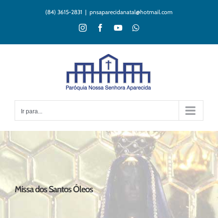
Ir
(84) 3615-2831
|
pnsaparecidanatal@hotmail.com
para
o
Instagram
Facebook
YouTube
WhatsApp
conteúdo
Ir para...
Missa dos Santos Óleos