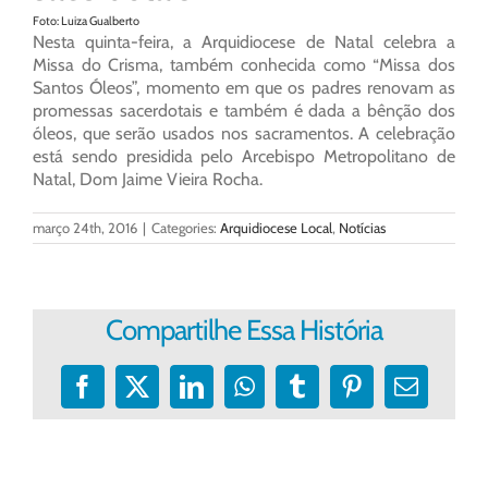
Foto: Luiza Gualberto
Nesta quinta-feira, a Arquidiocese de Natal celebra a
Missa do Crisma, também conhecida como “Missa dos
Santos Óleos”, momento em que os padres renovam as
promessas sacerdotais e também é dada a bênção dos
óleos, que serão usados nos sacramentos. A celebração
está sendo presidida pelo Arcebispo Metropolitano de
Natal, Dom Jaime Vieira Rocha.
março 24th, 2016
|
Categories:
Arquidiocese Local
,
Notícias
Compartilhe Essa História
Facebook
X
LinkedIn
WhatsApp
Tumblr
Pinterest
E-
mail