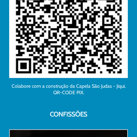
Colabore com a construção da Capela São Judas - Jiqui.
QR-CODE PIX.
CONFISSÕES