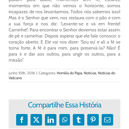
momentos em que não vemos o horizonte, somos
incapazes de nos levantarmos. Todos nós sabemos isso!
Mas é o Senhor que vem, nos restaura com o pão e com
a sua força e nos diz: ‘Levante-se e vá em frente!
Caminhe!’. Para encontrar o Senhor devemos estar assim:
de pé e caminhar. Depois esperar que ele fale conosco: o
coração aberto. E Ele vai nos dizer: ‘Sou eu’ e ali a fé se
torna forte. A fé é para mim, para preservá-la? Não! É
para ir e dar aos outros, para ungir os outros, para a
missão”.
junho 10th, 2016
|
Categories:
Homilia do Papa
,
Notícias
,
Notícias do
Vaticano
Compartilhe Essa História
Facebook
X
LinkedIn
WhatsApp
Tumblr
Pinterest
E-
mail