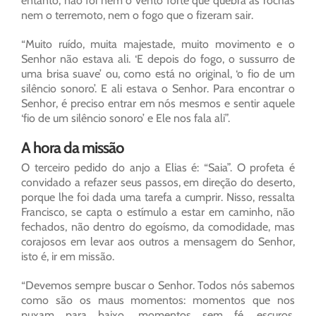
entanto, não foi nem o vento forte que quebra as rochas
nem o terremoto, nem o fogo que o fizeram sair.
“Muito ruído, muita majestade, muito movimento e o
Senhor não estava ali. ‘E depois do fogo, o sussurro de
uma brisa suave’ ou, como está no original, ‘o fio de um
silêncio sonoro’. E ali estava o Senhor. Para encontrar o
Senhor, é preciso entrar em nós mesmos e sentir aquele
‘fio de um silêncio sonoro’ e Ele nos fala ali”.
A hora da missão
O terceiro pedido do anjo a Elias é: “Saia”. O profeta é
convidado a refazer seus passos, em direção do deserto,
porque lhe foi dada uma tarefa a cumprir. Nisso, ressalta
Francisco, se capta o estímulo a estar em caminho, não
fechados, não dentro do egoísmo, da comodidade, mas
corajosos em levar aos outros a mensagem do Senhor,
isto é, ir em missão.
“Devemos sempre buscar o Senhor. Todos nós sabemos
como são os maus momentos: momentos que nos
puxam para baixo, momentos sem fé, escuros,