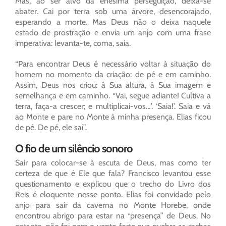
Mas, ao ser alvo da enésima perseguição, deixa-se
abater. Cai por terra sob uma árvore, desencorajado,
esperando a morte. Mas Deus não o deixa naquele
estado de prostração e envia um anjo com uma frase
imperativa: levanta-te, coma, saia.
“Para encontrar Deus é necessário voltar à situação do
homem no momento da criação: de pé e em caminho.
Assim, Deus nos criou: à Sua altura, à Sua imagem e
semelhança e em caminho. “Vai, segue adiante! Cultiva a
terra, faça-a crescer; e multiplicai-vos…’. ‘Saia!’. Saia e vá
ao Monte e pare no Monte à minha presença. Elias ficou
de pé. De pé, ele sai”.
O fio de um silêncio sonoro
Sair para colocar-se à escuta de Deus, mas como ter
certeza de que é Ele que fala? Francisco levantou esse
questionamento e explicou que o trecho do Livro dos
Reis é eloquente nesse ponto. Elias foi convidado pelo
anjo para sair da caverna no Monte Horebe, onde
encontrou abrigo para estar na “presença” de Deus. No