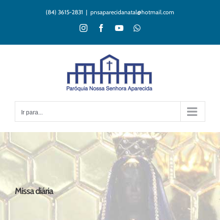
Ir
(84) 3615-2831
|
pnsaparecidanatal@hotmail.com
para
o
Instagram
Facebook
YouTube
WhatsApp
conteúdo
Ir para...
Missa diária