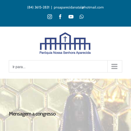
Ir
(84) 3615-2831
|
pnsaparecidanatal@hotmail.com
para
o
Instagram
Facebook
YouTube
WhatsApp
conteúdo
Ir para...
Mensagem a congresso