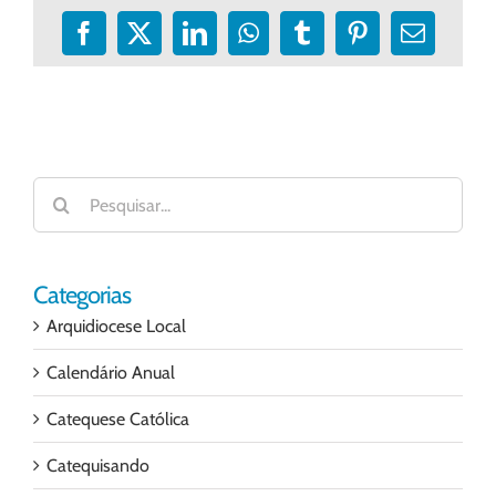
Facebook
X
LinkedIn
WhatsApp
Tumblr
Pinterest
E-
mail
Buscar
resultados
para:
Categorias
Arquidiocese Local
Calendário Anual
Catequese Católica
Catequisando