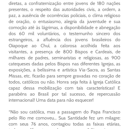
diretas, a confraternização entre jovens de 180 nações
presentes, o respeito das autoridades civis, a ordem, a
paz, a ausência de ocorrências policiais, o clima religioso
de oração, o entusiasmo, alegria da juventude e sua
comoção até às lágrimas, a disponibilidade e abnegação
dos 60 mil voluntários, o testemunho sincero dos
estrangeiros, a afluência dos jovens brasileiros do
Oiapoque ao Chuí, a calorosa acolhida feita aos
visitantes, a presença de 800 Bispos e Cardeais, de
milhares de padres, seminaristas e religiosas, as 900
catequeses dadas pelos Bispos nas diferentes Igrejas, as
exposições, a belíssima e artística Via-Sacra, as Santas
Missas, etc. ficarão para sempre gravadas no coração de
todos, católicos ou não. Honra seja feita à Igreja Católica
capaz dessa mobilização com tais características! E
parabéns ao Brasil por tal sucesso, de repercussão
internacional! Uma data para não esquecer!
“Não sou católica, mas a passagem do Papa Francisco
pelo Rio me comoveu… Sua Santidade fez um milagre:
com seus 76 anos, contagiou todas as faixas etárias,