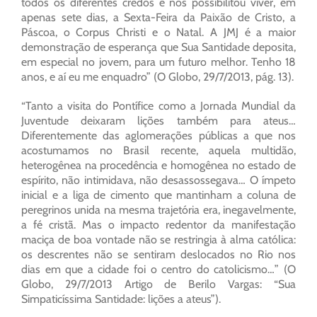
todos os diferentes credos e nos possibilitou viver, em
apenas sete dias, a Sexta-Feira da Paixão de Cristo, a
Páscoa, o Corpus Christi e o Natal. A JMJ é a maior
demonstração de esperança que Sua Santidade deposita,
em especial no jovem, para um futuro melhor. Tenho 18
anos, e aí eu me enquadro” (O Globo, 29/7/2013, pág. 13).
“Tanto a visita do Pontífice como a Jornada Mundial da
Juventude deixaram lições também para ateus…
Diferentemente das aglomerações públicas a que nos
acostumamos no Brasil recente, aquela multidão,
heterogênea na procedência e homogênea no estado de
espírito, não intimidava, não desassossegava… O ímpeto
inicial e a liga de cimento que mantinham a coluna de
peregrinos unida na mesma trajetória era, inegavelmente,
a fé cristã. Mas o impacto redentor da manifestação
maciça de boa vontade não se restringia à alma católica:
os descrentes não se sentiram deslocados no Rio nos
dias em que a cidade foi o centro do catolicismo…” (O
Globo, 29/7/2013 Artigo de Berilo Vargas: “Sua
Simpaticíssima Santidade: lições a ateus”).