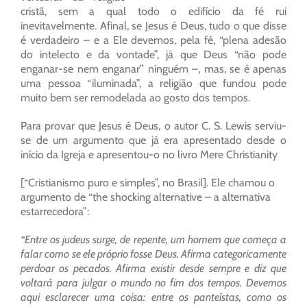
cristã, sem a qual todo o edifício da fé rui
inevitavelmente. Afinal, se Jesus é Deus, tudo o que disse
é verdadeiro – e a Ele devemos, pela fé, “plena adesão
do intelecto e da vontade”, já que Deus “não pode
enganar-se nem enganar” ninguém –, mas, se é apenas
uma pessoa “iluminada”, a religião que fundou pode
muito bem ser remodelada ao gosto dos tempos.
Para provar que Jesus é Deus, o autor C. S. Lewis serviu-
se de um argumento que já era apresentado desde o
início da Igreja e apresentou-o no livro Mere Christianity
[“Cristianismo puro e simples”, no Brasil]. Ele chamou o
argumento de “the shocking alternative – a alternativa
estarrecedora”:
“Entre os judeus surge, de repente, um homem que começa a
falar como se ele próprio fosse Deus. Afirma categoricamente
perdoar os pecados. Afirma existir desde sempre e diz que
voltará para julgar o mundo no fim dos tempos. Devemos
aqui esclarecer uma coisa: entre os panteístas, como os