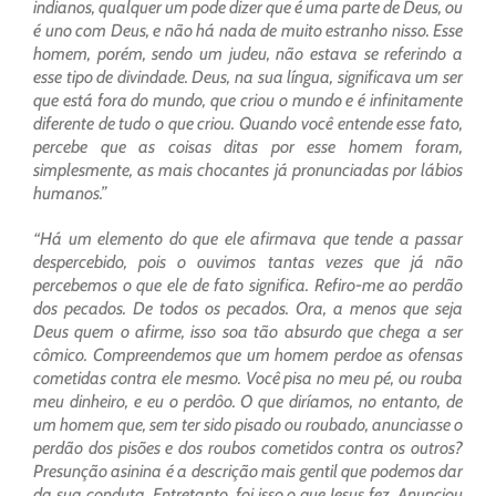
indianos, qualquer um pode dizer que é uma parte de Deus, ou
é uno com Deus, e não há nada de muito estranho nisso. Esse
homem, porém, sendo um judeu, não estava se referindo a
esse tipo de divindade. Deus, na sua língua, significava um ser
que está fora do mundo, que criou o mundo e é infinitamente
diferente de tudo o que criou. Quando você entende esse fato,
percebe que as coisas ditas por esse homem foram,
simplesmente, as mais chocantes já pronunciadas por lábios
humanos.”
“Há um elemento do que ele afirmava que tende a passar
despercebido, pois o ouvimos tantas vezes que já não
percebemos o que ele de fato significa. Refiro-me ao perdão
dos pecados. De todos os pecados. Ora, a menos que seja
Deus quem o afirme, isso soa tão absurdo que chega a ser
cômico. Compreendemos que um homem perdoe as ofensas
cometidas contra ele mesmo. Você pisa no meu pé, ou rouba
meu dinheiro, e eu o perdôo. O que diríamos, no entanto, de
um homem que, sem ter sido pisado ou roubado, anunciasse o
perdão dos pisões e dos roubos cometidos contra os outros?
Presunção asinina é a descrição mais gentil que podemos dar
da sua conduta. Entretanto, foi isso o que Jesus fez. Anunciou