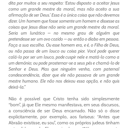
dita por muitos a seu respeito: ‘Estou disposto a aceitar Jesus
como um grande mestre da moral, mas não aceito a sua
afirmação de ser Deus.’ Essa é a única coisa que não devemos
dizer. Um homem que fosse somente um homem e dissesse as
coisas que Jesus disse não seria um grande mestre da moral.
Seria um lunático – no mesmo grau de alguém que
pretendesse ser um ovo cozido – ou então o diabo em pessoa.
Faça a sua escolha. Ou esse homem era, e é, o Filho de Deus,
ou não passa de um louco ou coisa pior. Você pode querer
calá-lo por ser um louco, pode cuspir nele e matá-lo como a
um demônio; ou pode prosternar-se a seus pés e chamá-lo de
Senhor e Deus. Mas que ninguém venha, com paternal
condescendência, dizer que ele não passava de um grande
mestre humano. Ele não nos deixou essa opção, e não quis
deixá-la.”
Não é possível que Cristo tenha sido simplesmente
“bom”, já que Ele mesmo manifestava, em seus discursos,
a consciência de ser Deus encarnado. Não só o disse
explicitamente, por exemplo, aos fariseus: “Antes que
Abraão existisse, eu sou”, como os próprios judeus tinham