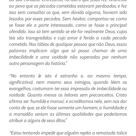
ao povo que os pecados cometidos estavam perdoados, e fez
isso sem consultar os que, sem dúvida alguma, haviam sido
lesados por esses pecados. Sem hesitar, comportou-se como
se fosse ele a parte interessada, como se fosse o principal
ofendido. Isso só tem sentido se ele for realmente Deus, cujas
leis são transgredidas e cujo amor é ferido a cada pecado
cometido. Nos lábios de qualquer pessoa que não Deus, essas
palavras implicam algo que só posso chamar de uma
imbecilidade e uma vaidade não superadas por nenhum
outro personagem da história.”
“No entanto (e isto é estranho e, ao mesmo tempo,
significativo), nem mesmo seus inimigos, quando lêem os
evangelhos, costumam ter essa impressão de imbecilidade ou
vaidade. Quanto menos os leitores sem preconceitos. Cristo
afirma ser ‘humilde e manso’, e acreditamos nele, sem nos dar
conta de que, se ele fosse somente um homem, a humildade e
a mansidão seriam as últimas qualidades que poderíamos
atribuir a alguns de seus ditos.”
“Estou tentando impedir que alguém repita a rematada tolice