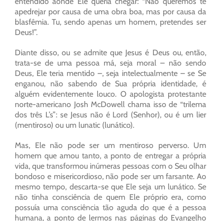
entendido aonde Ele queria chegar: “Não queremos te
apedrejar por causa de uma obra boa, mas por causa da
blasfêmia. Tu, sendo apenas um homem, pretendes ser
Deus!”.
Diante disso, ou se admite que Jesus é Deus ou, então,
trata-se de uma pessoa má, seja moral – não sendo
Deus, Ele teria mentido –, seja intelectualmente – se Se
enganou, não sabendo de Sua própria identidade, é
alguém evidentemente louco. O apologista protestante
norte-americano Josh McDowell chama isso de “trilema
dos três L’s”: se Jesus não é Lord (Senhor), ou é um lier
(mentiroso) ou um lunatic (lunático).
Mas, Ele não pode ser um mentiroso perverso. Um
homem que amou tanto, a ponto de entregar a própria
vida, que transformou inúmeras pessoas com o Seu olhar
bondoso e misericordioso, não pode ser um farsante. Ao
mesmo tempo, descarta-se que Ele seja um lunático. Se
não tinha consciência de quem Ele próprio era, como
possuía uma consciência tão aguda do que é a pessoa
humana, a ponto de lermos nas páginas do Evangelho