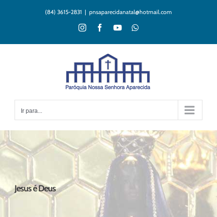
Ir
(84) 3615-2831
|
pnsaparecidanatal@hotmail.com
para
o
Instagram
Facebook
YouTube
WhatsApp
conteúdo
Ir para...
Jesus é Deus