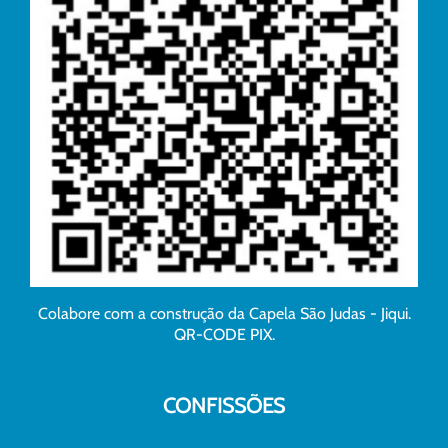
Colabore com a construção da Capela São Judas - Jiqui.
QR-CODE PIX.
CONFISSÕES