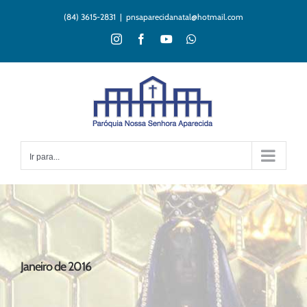
Ir
(84) 3615-2831
|
pnsaparecidanatal@hotmail.com
para
o
Instagram
Facebook
YouTube
WhatsApp
conteúdo
Ir para...
Janeiro de 2016