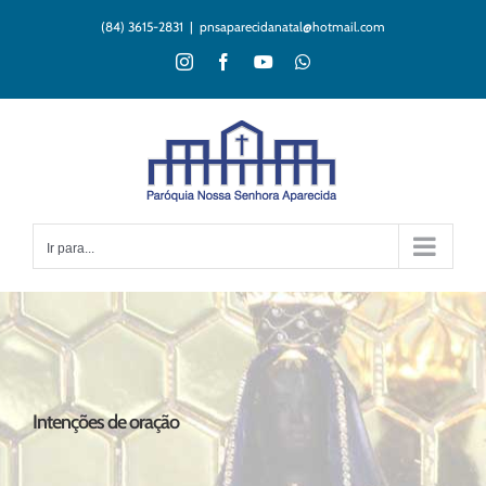
Ir
(84) 3615-2831
|
pnsaparecidanatal@hotmail.com
para
o
Instagram
Facebook
YouTube
WhatsApp
conteúdo
Ir para...
Intenções de oração