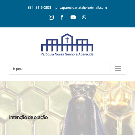
Ir
(84) 3615-2831
|
pnsaparecidanatal@hotmail.com
para
o
Instagram
Facebook
YouTube
WhatsApp
conteúdo
Ir para...
Intenção de oração