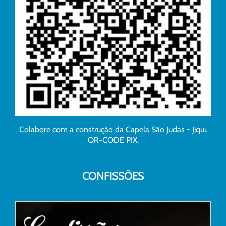
Colabore com a construção da Capela São Judas - Jiqui.
QR-CODE PIX.
CONFISSÕES