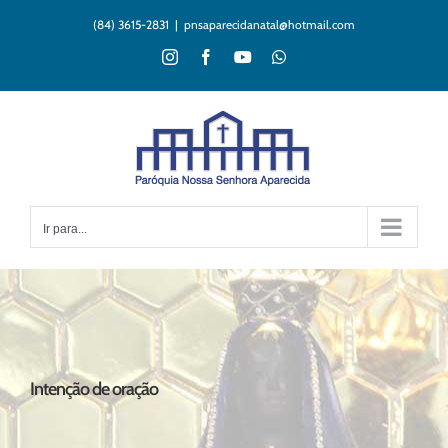
Ir
(84) 3615-2831
|
pnsaparecidanatal@hotmail.com
para
o
Instagram
Facebook
YouTube
WhatsApp
conteúdo
Ir para...
Intenção de oração