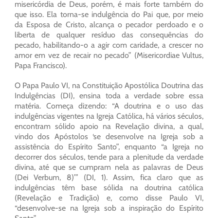
misericórdia de Deus, porém, é mais forte também do
que isso. Ela torna-se indulgência do Pai que, por meio
da Esposa de Cristo, alcança o pecador perdoado e o
liberta de qualquer resíduo das consequências do
pecado, habilitando-o a agir com caridade, a crescer no
amor em vez de recair no pecado” (Misericordiae Vultus,
Papa Francisco).
O Papa Paulo VI, na Constituição Apostólica Doutrina das
Indulgências (DI), ensina toda a verdade sobre essa
matéria. Começa dizendo: “A doutrina e o uso das
indulgências vigentes na Igreja Católica, há vários séculos,
encontram sólido apoio na Revelação divina, a qual,
vindo dos Apóstolos ‘se desenvolve na Igreja sob a
assistência do Espírito Santo”, enquanto “a Igreja no
decorrer dos séculos, tende para a plenitude da verdade
divina, até que se cumpram nela as palavras de Deus
(Dei Verbum, 8)’” (DI, 1). Assim, fica claro que as
indulgências têm base sólida na doutrina católica
(Revelação e Tradição) e, como disse Paulo VI,
“desenvolve-se na Igreja sob a inspiração do Espírito