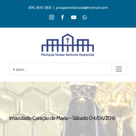
Ir
(84) 3615-2831
|
pnsaparecidanatal@hotmail.com
para
o
Instagram
Facebook
YouTube
WhatsApp
conteúdo
Ir para...
Imaculado Coração de Maria – Sábado 04/06/2016