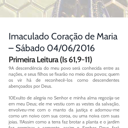
Imaculado Coração de Maria
– Sábado 04/06/2016
Primeira Leitura (Is 61,9-11)
9A descendência do meu povo será conhecida entre as
nações, e seus filhos se fixarão no meio dos povos; quem
os vir há de reconhecê-los como descendentes
abençoados por Deus.
10Exulto de alegria no Senhor e minha alma regozija-se
em meu Deus; ele me vestiu com as vestes da salvação,
envolveu-me com o manto da justiça e adornou-me
como um noivo com sua coroa, ou uma noiva com suas
joias. 11Assim como a terra faz brotar a planta e o jardim
faz germinar a semente, assim o Senhor Deus fará