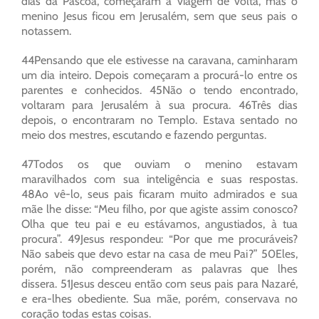
dias da Páscoa, começaram a viagem de volta, mas o
menino Jesus ficou em Jerusalém, sem que seus pais o
notassem.
44Pensando que ele estivesse na caravana, caminharam
um dia inteiro. Depois começaram a procurá-lo entre os
parentes e conhecidos. 45Não o tendo encontrado,
voltaram para Jerusalém à sua procura. 46Três dias
depois, o encontraram no Templo. Estava sentado no
meio dos mestres, escutando e fazendo perguntas.
47Todos os que ouviam o menino estavam
maravilhados com sua inteligência e suas respostas.
48Ao vê-lo, seus pais ficaram muito admirados e sua
mãe lhe disse: “Meu filho, por que agiste assim conosco?
Olha que teu pai e eu estávamos, angustiados, à tua
procura”. 49Jesus respondeu: “Por que me procuráveis?
Não sabeis que devo estar na casa de meu Pai?” 50Eles,
porém, não compreenderam as palavras que lhes
dissera. 51Jesus desceu então com seus pais para Nazaré,
e era-lhes obediente. Sua mãe, porém, conservava no
coração todas estas coisas.