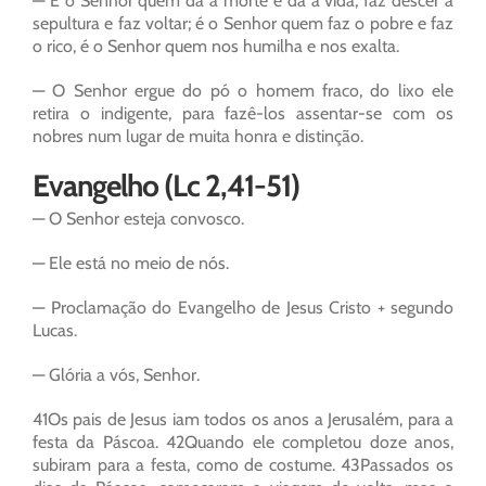
— É o Senhor quem dá a morte e dá a vida, faz descer à
sepultura e faz voltar; é o Senhor quem faz o pobre e faz
o rico, é o Senhor quem nos humilha e nos exalta.
— O Senhor ergue do pó o homem fraco, do lixo ele
retira o indigente, para fazê-los assentar-se com os
nobres num lugar de muita honra e distinção.
Evangelho (Lc 2,41-51)
— O Senhor esteja convosco.
— Ele está no meio de nós.
— Proclamação do Evangelho de Jesus Cristo + segundo
Lucas.
— Glória a vós, Senhor.
41Os pais de Jesus iam todos os anos a Jerusalém, para a
festa da Páscoa. 42Quando ele completou doze anos,
subiram para a festa, como de costume. 43Passados os