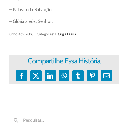
— Palavra da Salvação.
— Glória a vós, Senhor.
junho 4th, 2016
|
Categories:
Liturgia Diária
Compartilhe Essa História
Facebook
X
LinkedIn
WhatsApp
Tumblr
Pinterest
E-
mail
Buscar
resultados
para: