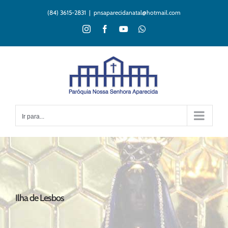
Ir
(84) 3615-2831
|
pnsaparecidanatal@hotmail.com
para
o
Instagram
Facebook
YouTube
WhatsApp
conteúdo
Ir para...
Ilha de Lesbos