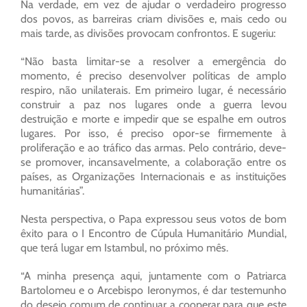
Na verdade, em vez de ajudar o verdadeiro progresso
dos povos, as barreiras criam divisões e, mais cedo ou
mais tarde, as divisões provocam confrontos. E sugeriu:
“Não basta limitar-se a resolver a emergência do
momento, é preciso desenvolver políticas de amplo
respiro, não unilaterais. Em primeiro lugar, é necessário
construir a paz nos lugares onde a guerra levou
destruição e morte e impedir que se espalhe em outros
lugares. Por isso, é preciso opor-se firmemente à
proliferação e ao tráfico das armas. Pelo contrário, deve-
se promover, incansavelmente, a colaboração entre os
países, as Organizações Internacionais e as instituições
humanitárias”.
Nesta perspectiva, o Papa expressou seus votos de bom
êxito para o I Encontro de Cúpula Humanitário Mundial,
que terá lugar em Istambul, no próximo mês.
“A minha presença aqui, juntamente com o Patriarca
Bartolomeu e o Arcebispo Ieronymos, é dar testemunho
do desejo comum de continuar a cooperar para que este