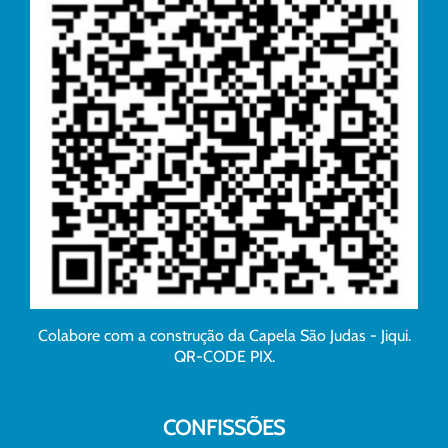
Colabore com a construção da Capela São Judas - Jiqui.
QR-CODE PIX.
CONFISSÕES