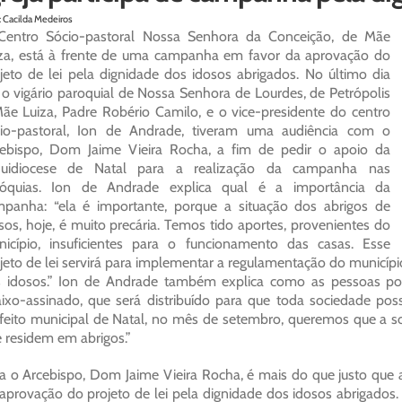
: Cacilda Medeiros
Centro Sócio-pastoral Nossa Senhora da Conceição, de Mãe
za, está à frente de uma campanha em favor da aprovação do
jeto de lei pela dignidade dos idosos abrigados. No último dia
 o vigário paroquial de Nossa Senhora de Lourdes, de Petrópolis
ãe Luiza, Padre Robério Camilo, e o vice-presidente do centro
cio-pastoral, Ion de Andrade, tiveram uma audiência com o
ebispo, Dom Jaime Vieira Rocha, a fim de pedir o apoio da
quidiocese de Natal para a realização da campanha nas
róquias. Ion de Andrade explica qual é a importância da
panha: “ela é importante, porque a situação dos abrigos de
sos, hoje, é muito precária. Temos tido aportes, provenientes do
icípio, insuficientes para o funcionamento das casas. Esse
jeto de lei servirá para implementar a regulamentação do municípi
s idosos.” Ion de Andrade também explica como as pessoas p
ixo-assinado, que será distribuído para que toda sociedade pos
feito municipal de Natal, no mês de setembro, queremos que a s
 residem em abrigos.”
a o Arcebispo, Dom Jaime Vieira Rocha, é mais do que justo que a
aprovação do projeto de lei pela dignidade dos idosos abrigados. 