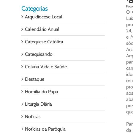
Foto
Categorias
O 
Arquidiocese Local
Lui
pro
Calendário Anual
24,
e M
Catequese Católica
só
Arc
Catequisando
Ar
pa
Coluna Vida e Saúde
cam
ido
Destaque
mun
pro
Homilia do Papa
ao
aba
Liturgia Diária
pre
que
Notícias
Par
Notícias da Paróquia
da 