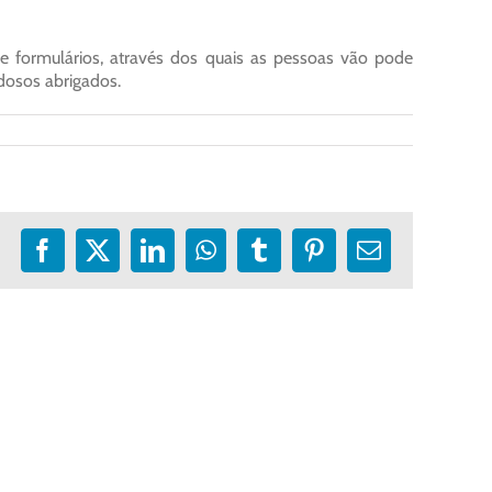
e formulários, através dos quais as pessoas vão pode
idosos abrigados.
Facebook
X
LinkedIn
WhatsApp
Tumblr
Pinterest
E-
mail