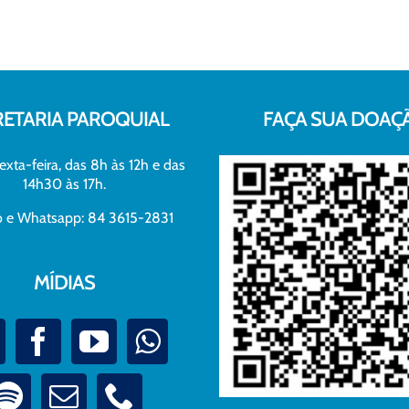
RETARIA PAROQUIAL
FAÇA SUA DOAÇ
exta-feira, das 8h às 12h e das
14h30 às 17h.
xo e Whatsapp: 84 3615-2831
MÍDIAS