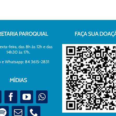
RETARIA PAROQUIAL
FAÇA SUA DOAÇ
exta-feira, das 8h às 12h e das
14h30 às 17h.
xo e Whatsapp: 84 3615-2831
MÍDIAS