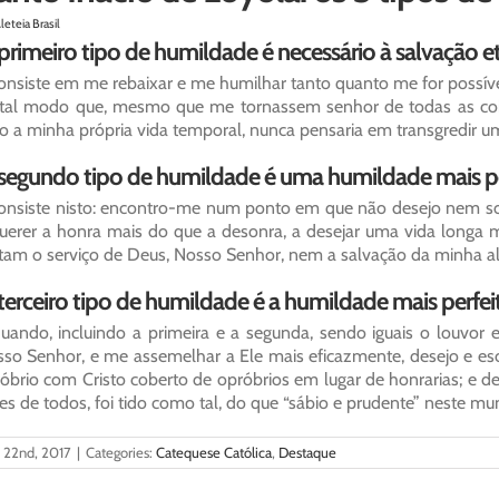
leteia Brasil
primeiro tipo de humildade é necessário à salvação e
onsiste em me rebaixar e me humilhar tanto quanto me for possív
tal modo que, mesmo que me tornassem senhor de todas as co
co a minha própria vida temporal, nunca pensaria em transgredir
segundo tipo de humildade é uma humildade mais per
onsiste nisto: encontro-me num ponto em que não desejo nem sou
uerer a honra mais do que a desonra, a desejar uma vida longa m
tam o serviço de Deus, Nosso Senhor, nem a salvação da minha a
terceiro tipo de humildade é a humildade mais perfeit
uando, incluindo a primeira e a segunda, sendo iguais o louvor e 
so Senhor, e me assemelhar a Ele mais eficazmente, desejo e es
óbrio com Cristo coberto de opróbrios em lugar de honrarias; e des
es de todos, foi tido como tal, do que “sábio e prudente” neste mun
l 22nd, 2017
|
Categories:
Catequese Católica
,
Destaque