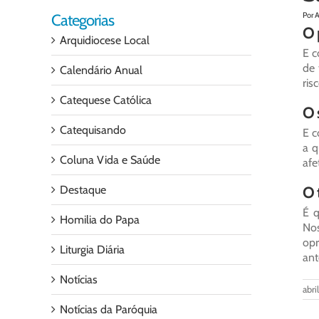
Por A
Categorias
O 
Arquidiocese Local
E c
de 
Calendário Anual
ris
Catequese Católica
O 
Catequisando
E c
a q
Coluna Vida e Saúde
afe
Destaque
O 
É q
Homilia do Papa
Nos
opr
Liturgia Diária
ant
Notícias
abri
Notícias da Paróquia