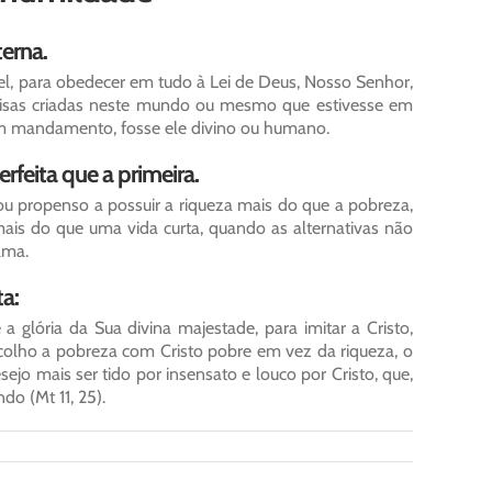
terna.
el, para obedecer em tudo à Lei de Deus, Nosso Senhor,
isas criadas neste mundo ou mesmo que estivesse em
 um mandamento, fosse ele divino ou humano.
feita que a primeira.
 propenso a possuir a riqueza mais do que a pobreza,
ais do que uma vida curta, quando as alternativas não
lma.
a:
a glória da Sua divina majestade, para imitar a Cristo,
colho a pobreza com Cristo pobre em vez da riqueza, o
ejo mais ser tido por insensato e louco por Cristo, que,
do (Mt 11, 25).