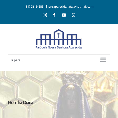
Ir
(84) 3615-2831
|
pnsaparecidanatal@hotmail.com
para
o
Instagram
Facebook
YouTube
WhatsApp
conteúdo
Ir para...
Homilia Diária