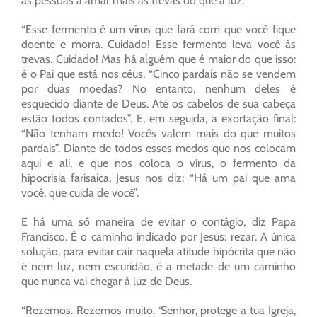
as pessoas a amar mais as trevas do que a luz.
“Esse fermento é um vírus que fará com que você fique
doente e morra. Cuidado! Esse fermento leva você às
trevas. Cuidado! Mas há alguém que é maior do que isso:
é o Pai que está nos céus. “Cinco pardais não se vendem
por duas moedas? No entanto, nenhum deles é
esquecido diante de Deus. Até os cabelos de sua cabeça
estão todos contados”. E, em seguida, a exortação final:
“Não tenham medo! Vocês valem mais do que muitos
pardais”. Diante de todos esses medos que nos colocam
aqui e ali, e que nos coloca o vírus, o fermento da
hipocrisia farisaica, Jesus nos diz: “Há um pai que ama
você, que cuida de você”.
E há uma só maneira de evitar o contágio, diz Papa
Francisco. É o caminho indicado por Jesus: rezar. A única
solução, para evitar cair naquela atitude hipócrita que não
é nem luz, nem escuridão, é a metade de um caminho
que nunca vai chegar à luz de Deus.
“Rezemos. Rezemos muito. ‘Senhor, protege a tua Igreja,