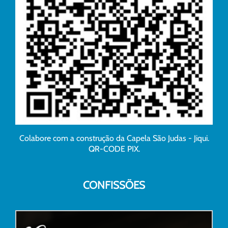
Colabore com a construção da Capela São Judas - Jiqui.
QR-CODE PIX.
CONFISSÕES