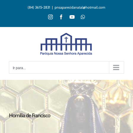
Ir
(84) 3615-2831
|
pnsaparecidanatal@hotmail.com
para
o
Instagram
Facebook
YouTube
WhatsApp
conteúdo
Ir para...
Homilia de Francisco