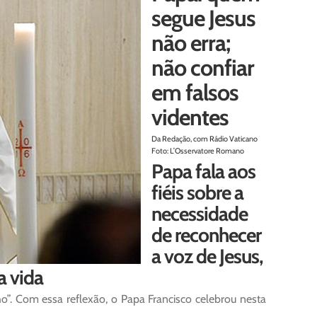
segue Jesus
não erra;
não confiar
em falsos
videntes
Da Redação, com Rádio Vaticano
Foto: L’Osservatore Romano
Papa fala aos
fiéis sobre a
necessidade
de reconhecer
a voz de Jesus,
a vida
”. Com essa reflexão, o Papa Francisco celebrou nesta