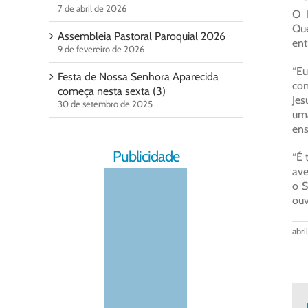
7 de abril de 2026
O 
Que
Assembleia Pastoral Paroquial 2026
ent
9 de fevereiro de 2026
“Eu
Festa de Nossa Senhora Aparecida
con
começa nesta sexta (3)
Jes
30 de setembro de 2025
uma
ens
Publicidade
“É 
ave
o S
ouv
abri