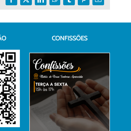
Facebook
X
LinkedIn
WhatsApp
Tumblr
Pinterest
E-
mail
ÃO
CONFISSÕES