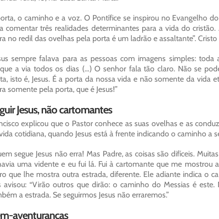
orta, o caminho e a voz. O Pontífice se inspirou no Evangelho d
a comentar três realidades determinantes para a vida do cristão
ra no redil das ovelhas pela porta é um ladrão e assaltante”. Cristo 
sus sempre falava para as pessoas com imagens simples: toda 
que a via todos os dias (…) O senhor fala tão claro. Não se pod
ta, isto é, Jesus. É a porta da nossa vida e não somente da vida 
ra somente pela porta, que é Jesus!”
guir Jesus, não cartomantes
ncisco explicou que o Pastor conhece as suas ovelhas e as cond
vida cotidiana, quando Jesus está à frente indicando o caminho a se
em segue Jesus não erra! Mas Padre, as coisas são difíceis. Muit
havia uma vidente e eu fui lá. Fui à cartomante que me mostrou a
ro que lhe mostra outra estrada, diferente. Ele adiante indica o 
 avisou: “Virão outros que dirão: o caminho do Messias é este.
bém a estrada. Se seguirmos Jesus não erraremos.”
m-aventuranças