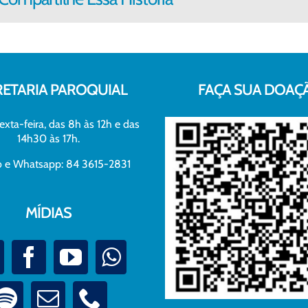
RETARIA PAROQUIAL
FAÇA SUA DOAÇ
exta-feira, das 8h às 12h e das
14h30 às 17h.
xo e Whatsapp: 84 3615-2831
MÍDIAS