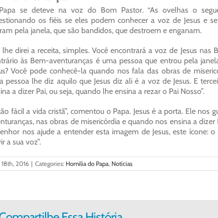
Papa se deteve na voz do Bom Pastor. “As ovelhas o segue
stionando os fiéis se eles podem conhecer a voz de Jesus e s
ram pela janela, que são bandidos, que destroem e enganam.
 lhe direi a receita, simples. Você encontrará a voz de Jesus n
trário às Bem-aventuranças é uma pessoa que entrou pela janel
us? Você pode conhecê-la quando nos fala das obras de misericó
 pessoa lhe diz aquilo que Jesus diz ali é a voz de Jesus. E ter
ina a dizer Pai, ou seja, quando lhe ensina a rezar o Pai Nosso”.
tão fácil a vida cristã”, comentou o Papa. Jesus é a porta. Ele 
nturanças, nas obras de misericórdia e quando nos ensina a dizer
enhor nos ajude a entender esta imagem de Jesus, este ícone: o 
ir a sua voz”.
l 18th, 2016
|
Categories:
Homilia do Papa
,
Notícias
Compartilhe Essa História