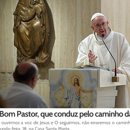
 Bom Pastor, que conduz pelo caminho d
 ouvirmos a voz de Jesus e O seguirmos, não erraremos o caminho
unda-feira, 18, na Casa Santa Marta.