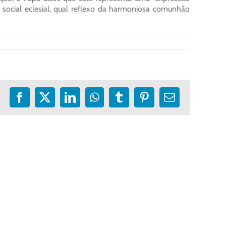
social eclesial, qual reflexo da harmoniosa comunhão
Facebook
X
LinkedIn
WhatsApp
Tumblr
Pinterest
E-
mail