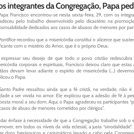
s integrantes da Congregação, Papa pedi
apa Francisco encontrou-se nesta sexta-feira, 29, com os integr
adeceu pelo trabalho desenvolvido pelo dicastério na promo
ponsabilidade dedicados aos casos de abusos de menores por parte
ontífice recordou que a misericórdia constitui o alicerce que suste
ficante com o mistério do Amor, que é o próprio Deus.
expressar seu desejo de que todo o povo cristão redescubra 
ericórdia corporais e espirituais, Francisco deixou claro que e
stãos devam levar adiante o espírito de misericórdia (…) devemo
licou o Papa.
anto Padre ressaltou ainda que a fé cristã, na verdade, não
dade a ser vivida no amor. Ele explicou que a adesão de fé à pe
posta moral a seu dom. Aqui, o Papa agradeceu os participantes 
casos de abuso de menores cometidos por clérigos”.
dar ênfase à necessidade de que a Congregação trabalhe sob o si
mover, em todos os níveis da vida eclesial, a justa “sinodalidad
re dons hierárquicos e carismáticos levado a cabo pela Congreg