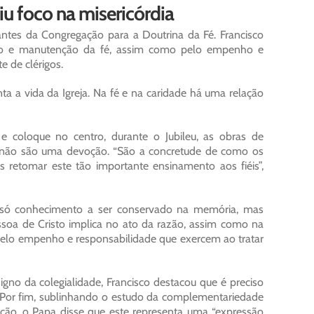
u foco na misericórdia
antes da Congregação para a Doutrina da Fé. Francisco
ção e manutenção da fé, assim como pelo empenho e
 de clérigos.
nta a vida da Igreja. Na fé e na caridade há uma relação
e coloque no centro, durante o Jubileu, as obras de
stas não são uma devoção. “São a concretude de como os
s retomar este tão importante ensinamento aos fiéis”,
 é só conhecimento a ser conservado na memória, mas
ssoa de Cristo implica no ato da razão, assim como na
“pelo empenho e responsabilidade que exercem ao tratar
gno da colegialidade, Francisco destacou que é preciso
e”. Por fim, sublinhando o estudo da complementariedade
ação, o Papa disse que este representa uma “expressão