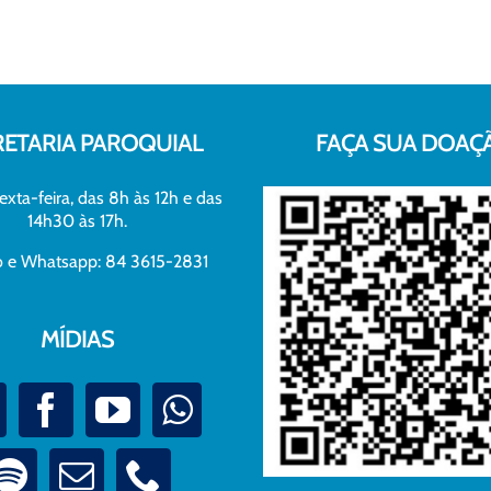
RETARIA PAROQUIAL
FAÇA SUA DOAÇ
exta-feira, das 8h às 12h e das
14h30 às 17h.
xo e Whatsapp: 84 3615-2831
MÍDIAS