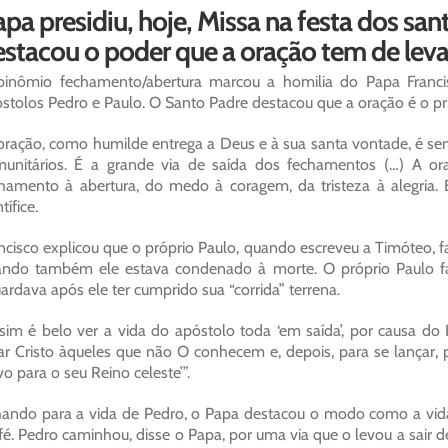
pa presidiu, hoje, Missa na festa dos san
stacou o poder que a oração tem de lev
inômio fechamento/abertura marcou a homilia do Papa Francisc
stolos Pedro e Paulo. O Santo Padre destacou que a oração é o pr
oração, como humilde entrega a Deus e à sua santa vontade, é se
unitários. É a grande via de saída dos fechamentos (…) A or
hamento à abertura, do medo à coragem, da tristeza à alegria. 
tífice.
ncisco explicou que o próprio Paulo, quando escreveu a Timóteo, fa
ndo também ele estava condenado à morte. O próprio Paulo fal
ardava após ele ter cumprido sua “corrida” terrena.
sim é belo ver a vida do apóstolo toda ‘em saída’, por causa do 
ar Cristo àqueles que não O conhecem e, depois, para se lançar, p
vo para o seu Reino celeste’”.
ando para a vida de Pedro, o Papa destacou o modo como a vid
fé. Pedro caminhou, disse o Papa, por uma via que o levou a sair