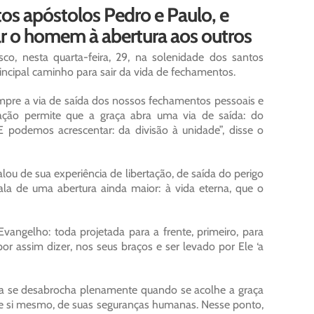
tos apóstolos Pedro e Paulo, e
ar o homem à abertura aos outros
o, nesta quarta-feira, 29, na solenidade dos santos
incipal caminho para sair da vida de fechamentos.
mpre a via de saída dos nossos fechamentos pessoais e
ação permite que a graça abra uma via de saída: do
E podemos acrescentar: da divisão à unidade”, disse o
lou de sua experiência de libertação, de saída do perigo
a de uma abertura ainda maior: à vida eterna, que o
Evangelho: toda projetada para a frente, primeiro, para
or assim dizer, nos seus braços e ser levado por Ele ‘a
a se desabrocha plenamente quando se acolhe a graça
 de si mesmo, de suas seguranças humanas. Nesse ponto,