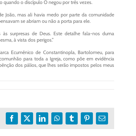
o quando o discípulo O negou por três vezes.
 de João, mas ali havia medo por parte da comunidade
pensavam se abriam ou não a porta para ele.
s às surpresas de Deus. Este detalhe fala-nos duma
esma, à vista dos perigos.”
iarca Ecumênico de Constantinopla, Bartolomeu, para
e comunhão para toda a Igreja, como põe em evidência
bênção dos pálios, que lhes serão impostos pelos meus
Facebook
X
LinkedIn
WhatsApp
Tumblr
Pinterest
E-
mail