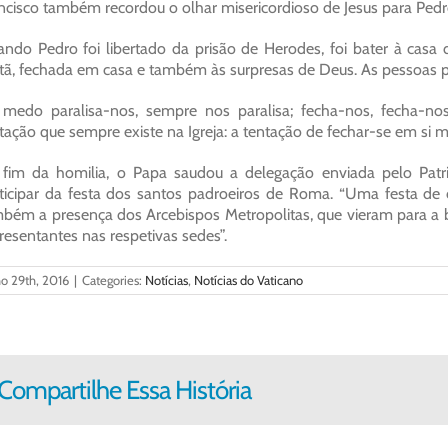
ncisco também recordou o olhar misericordioso de Jesus para Pedr
ndo Pedro foi libertado da prisão de Herodes, foi bater à casa
stã, fechada em casa e também às surpresas de Deus. As pessoas 
medo paralisa-nos, sempre nos paralisa; fecha-nos, fecha-no
tação que sempre existe na Igreja: a tentação de fechar-se em si m
fim da homilia, o Papa saudou a delegação enviada pelo Patr
ticipar da festa dos santos padroeiros de Roma. “Uma festa d
bém a presença dos Arcebispos Metropolitas, que vieram para a 
resentantes nas respetivas sedes”.
o 29th, 2016
|
Categories:
Notícias
,
Notícias do Vaticano
Compartilhe Essa História