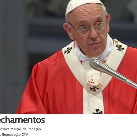
echamentos
Jéssica Marçal, da Redação
: Reprodução CTV