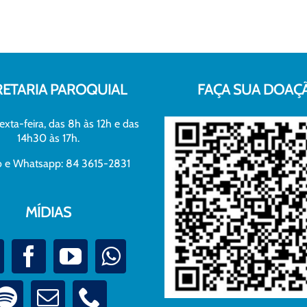
RETARIA PAROQUIAL
FAÇA SUA DOAÇ
exta-feira, das 8h às 12h e das
14h30 às 17h.
xo e Whatsapp: 84 3615-2831
MÍDIAS