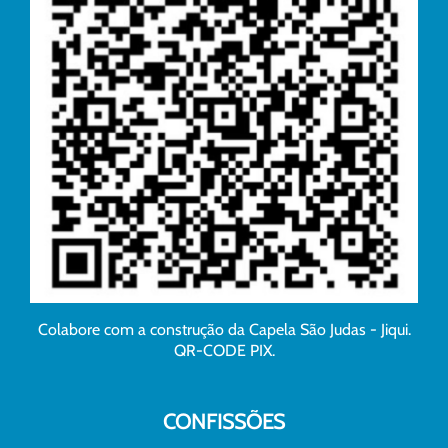
Colabore com a construção da Capela São Judas - Jiqui.
QR-CODE PIX.
CONFISSÕES