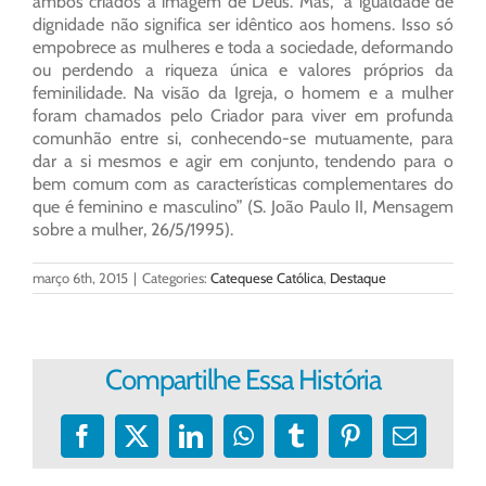
ambos criados à imagem de Deus. Mas, “a igualdade de
dignidade não significa ser idêntico aos homens. Isso só
empobrece as mulheres e toda a sociedade, deformando
ou perdendo a riqueza única e valores próprios da
feminilidade. Na visão da Igreja, o homem e a mulher
foram chamados pelo Criador para viver em profunda
comunhão entre si, conhecendo-se mutuamente, para
dar a si mesmos e agir em conjunto, tendendo para o
bem comum com as características complementares do
que é feminino e masculino” (S. João Paulo II, Mensagem
sobre a mulher, 26/5/1995).
março 6th, 2015
|
Categories:
Catequese Católica
,
Destaque
Compartilhe Essa História
Facebook
X
LinkedIn
WhatsApp
Tumblr
Pinterest
E-
mail