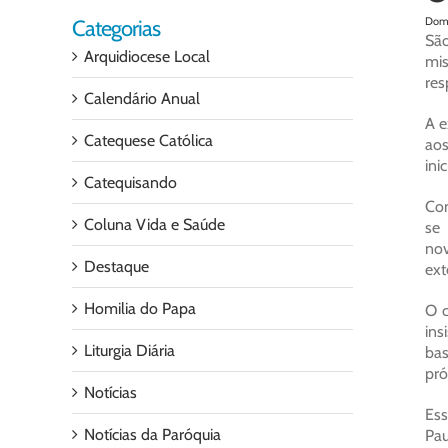
Dom 
Categorias
São
Arquidiocese Local
mis
res
Calendário Anual
A e
Catequese Católica
aos
ini
Catequisando
Com
Coluna Vida e Saúde
se 
nov
Destaque
ext
Homilia do Papa
O c
ins
Liturgia Diária
bas
pró
Notícias
Ess
Notícias da Paróquia
Pau