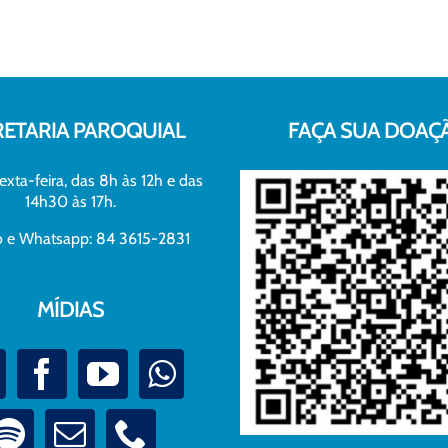
RETARIA PAROQUIAL
FAÇA SUA DOAÇ
exta-feira, das 8h às 12h e das
14h30 às 17h.
xo e Whatsapp: 84 3615-2831
MÍDIAS