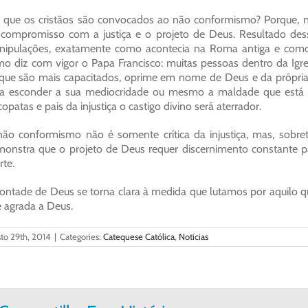
 que os cristãos são convocados ao não conformismo? Porque, nã
compromisso com a justiça e o projeto de Deus. Resultado de
ipulações, exatamente como acontecia na Roma antiga e como
o diz com vigor o Papa Francisco: muitas pessoas dentro da Igrej
que são mais capacitados, oprime em nome de Deus e da própri
a esconder a sua mediocridade ou mesmo a maldade que está po
copatas e pais da injustiça o castigo divino será aterrador.
ão conformismo não é somente crítica da injustiça, mas, sobr
onstra que o projeto de Deus requer discernimento constante par
te.
ontade de Deus se torna clara à medida que lutamos por aquilo que
 agrada a Deus.
to 29th, 2014
|
Categories:
Catequese Católica
,
Notícias