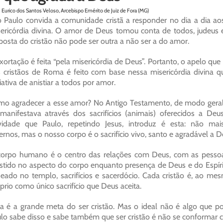
Eurico dos Santos Veloso, Arcebispo Emérito de Juiz de Fora (MG)
 Paulo convida a comunidade cristã a responder no dia a dia ao
ericórdia divina. O amor de Deus tomou conta de todos, judeus 
posta do cristão não pode ser outra a não ser a do amor.
xortação é feita “pela misericórdia de Deus”. Portanto, o apelo que
 cristãos de Roma é feito com base nessa misericórdia divina 
ciativa de anistiar a todos por amor.
o agradecer a esse amor? No Antigo Testamento, de modo geral,
manifestava através dos sacrifícios (animais) oferecidos a Deu
idade que Paulo, repetindo Jesus, introduz é esta: não mais 
ernos, mas o nosso corpo é o sacrifício vivo, santo e agradável a Deu
orpo humano é o centro das relações com Deus, com as pessoas
istido no aspecto do corpo enquanto presença de Deus e do Espíri
eado no templo, sacrifícios e sacerdócio. Cada cristão é, ao me
prio como único sacrifício que Deus aceita.
a é a grande meta do ser cristão. Mas o ideal não é algo que po
lo sabe disso e sabe também que ser cristão é não se conforma