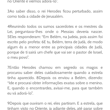
no Oriente e viemos adorá-lo”.
3Ao saber disso, o rei Herodes ficou perturbado, assim
como toda a cidade de Jerusalém.
4Reunindo todos os sumos sacerdotes e os mestres da
Lei, perguntava-lhes onde o Messias deveria nascer.
5Eles responderam: “Em Belém, na Judeia, pois assim foi
escrito pelo profeta: 6E tu, Belém, terra de Judá, de modo
algum és a menor entre as principais cidades de Judá,
porque de ti sairá um chefe que vai ser o pastor de Israel,
o meu povo”.
7Então Herodes chamou em segredo os magos e
procurou saber deles cuidadosamente quando a estrela
tinha aparecido. 8Depois os enviou a Belém, dizendo:
“Ide e procurai obter informações exatas sobre o menino.
E, quando o encontrardes, avisai-me, para que também
eu vá adorá-lo”.
9Depois que ouviram o rei, eles partiram. E a estrela, que
tinham visto no Oriente, ia adiante deles, até parar sobre