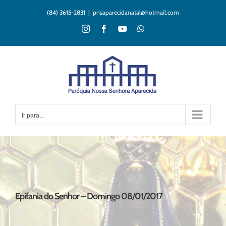
Ir
(84) 3615-2831
|
pnsaparecidanatal@hotmail.com
para
o
Instagram
Facebook
YouTube
WhatsApp
conteúdo
Ir para...
Epifania do Senhor – Domingo 08/01/2017