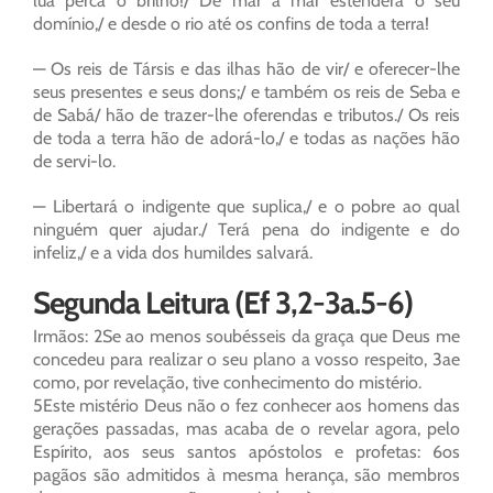
lua perca o brilho!/ De mar a mar estenderá o seu
domínio,/ e desde o rio até os confins de toda a terra!
— Os reis de Társis e das ilhas hão de vir/ e oferecer-lhe
seus presentes e seus dons;/ e também os reis de Seba e
de Sabá/ hão de trazer-lhe oferendas e tributos./ Os reis
de toda a terra hão de adorá-lo,/ e todas as nações hão
de servi-lo.
— Libertará o indigente que suplica,/ e o pobre ao qual
ninguém quer ajudar./ Terá pena do indigente e do
infeliz,/ e a vida dos humildes salvará.
Segunda Leitura (Ef 3,2-3a.5-6)
Irmãos: 2Se ao menos soubésseis da graça que Deus me
concedeu para realizar o seu plano a vosso respeito, 3ae
como, por revelação, tive conhecimento do mistério.
5Este mistério Deus não o fez conhecer aos homens das
gerações passadas, mas acaba de o revelar agora, pelo
Espírito, aos seus santos apóstolos e profetas: 6os
pagãos são admitidos à mesma herança, são membros