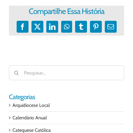
Compartilhe Essa História
Facebook
X
LinkedIn
WhatsApp
Tumblr
Pinterest
E-
mail
Buscar
resultados
para:
Categorias
Arquidiocese Local
Calendário Anual
Catequese Católica