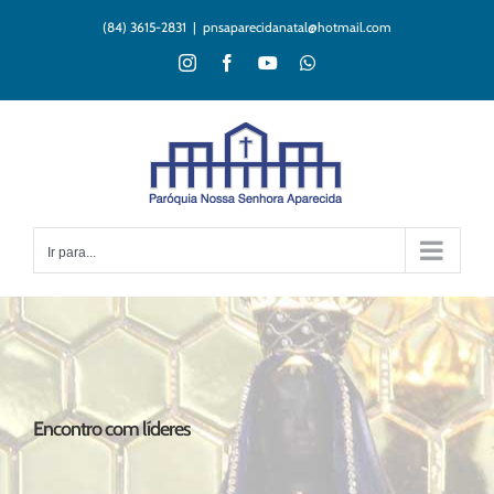
Ir
(84) 3615-2831
|
pnsaparecidanatal@hotmail.com
para
o
Instagram
Facebook
YouTube
WhatsApp
conteúdo
Ir para...
Encontro com líderes