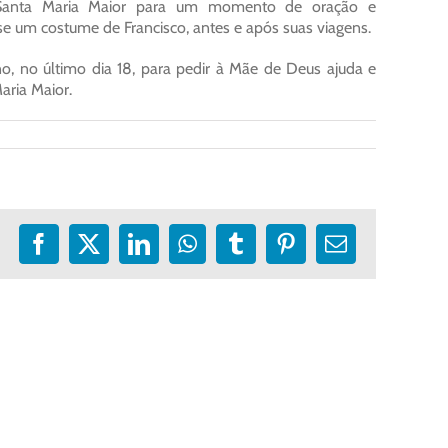
de Santa Maria Maior para um momento de oração e
e um costume de Francisco, antes e após suas viagens.
no, no último dia 18, para pedir à Mãe de Deus ajuda e
aria Maior.
Facebook
X
LinkedIn
WhatsApp
Tumblr
Pinterest
E-
mail