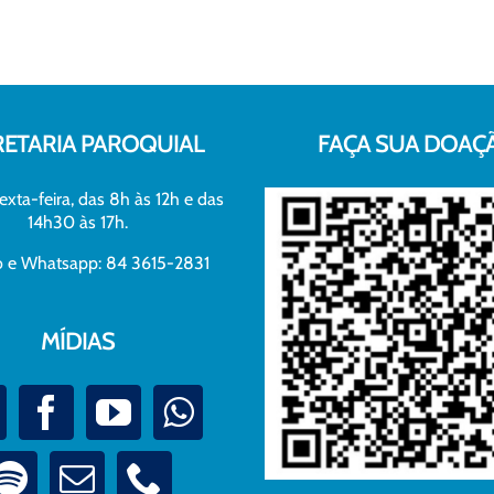
RETARIA PAROQUIAL
FAÇA SUA DOAÇ
exta-feira, das 8h às 12h e das
14h30 às 17h.
xo e Whatsapp: 84 3615-2831
MÍDIAS