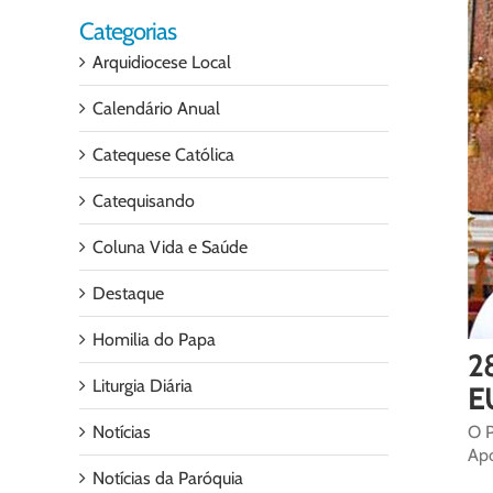
Categorias
Arquidiocese Local
Calendário Anual
Catequese Católica
Catequisando
Coluna Vida e Saúde
Destaque
Homilia do Papa
28
Liturgia Diária
E
Notícias
O P
Apo
Notícias da Paróquia