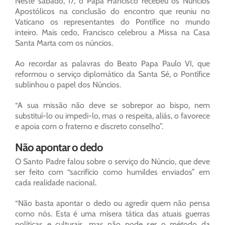
Neste sábado, 17, o Papa Francisco recebeu os Núncios
Apostólicos na conclusão do encontro que reuniu no
Vaticano os representantes do Pontífice no mundo
inteiro. Mais cedo, Francisco celebrou a Missa na Casa
Santa Marta com os núncios.
Ao recordar as palavras do Beato Papa Paulo VI, que
reformou o serviço diplomático da Santa Sé, o Pontífice
sublinhou o papel dos Núncios.
“A sua missão não deve se sobrepor ao bispo, nem
substituí-lo ou impedi-lo, mas o respeita, aliás, o favorece
e apoia com o fraterno e discreto conselho”.
Não apontar o dedo
O Santo Padre falou sobre o serviço do Núncio, que deve
ser feito com “sacrifício como humildes enviados” em
cada realidade nacional.
“Não basta apontar o dedo ou agredir quem não pensa
como nós. Esta é uma mísera tática das atuais guerras
políticas e culturais, mas não pode ser o método da