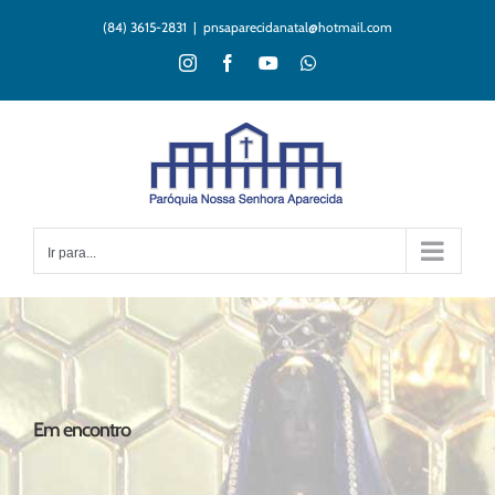
Ir
(84) 3615-2831
|
pnsaparecidanatal@hotmail.com
para
o
Instagram
Facebook
YouTube
WhatsApp
conteúdo
Ir para...
Em encontro