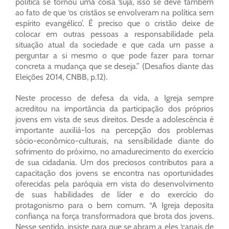
política se tornou uma coisa ‘suja’, isso se deve também
ao fato de que ‘os cristãos se envolveram na política sem
espírito evangélico’. É preciso que o cristão deixe de
colocar em outras pessoas a responsabilidade pela
situação atual da sociedade e que cada um passe a
perguntar a si mesmo o que pode fazer para tornar
concreta a mudança que se deseja.” (Desafios diante das
Eleições 2014, CNBB, p.12).
Neste processo de defesa da vida, a Igreja sempre
acreditou na importância da participação dos próprios
jovens em vista de seus direitos. Desde a adolescência é
importante auxiliá-los na percepção dos problemas
sócio-econômico-culturais, na sensibilidade diante do
sofrimento do próximo, no amadurecimento do exercício
de sua cidadania. Um dos preciosos contributos para a
capacitação dos jovens se encontra nas oportunidades
oferecidas pela paróquia em vista do desenvolvimento
de suas habilidades de líder e do exercício do
protagonismo para o bem comum. “A Igreja deposita
confiança na força transformadora que brota dos jovens.
Nesse sentido, insiste para que se abram a eles ‘canais de