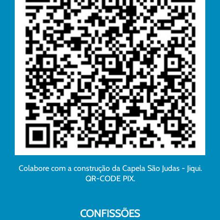
Colabore com a construção da Capela São Judas - Jiqui.
QR-CODE PIX.
CONFISSÕES