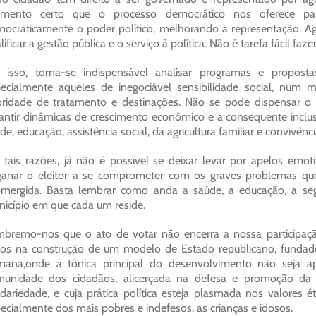
mento certo que o processo democrático nos oferece para
ocraticamente o poder político, melhorando a representação. Ago
lificar a gestão pública e o serviço à política. Não é tarefa fácil faz
 isso, torna-se indispensável analisar programas e proposta
ecialmente aqueles de inegociável sensibilidade social, nu
oridade de tratamento e destinações. Não se pode dispensar 
antir dinâmicas de crescimento econômico e a consequente inclusã
de, educação, assistência social, da agricultura familiar e convivên
 tais razões, já não é possível se deixar levar por apelos emo
anar o eleitor a se comprometer com os graves problemas que
mergida. Basta lembrar como anda a saúde, a educação, a segu
icípio em que cada um reside.
bremo-nos que o ato de votar não encerra a nossa participaçã
os na construção de um modelo de Estado republicano, fundado
mana,onde a tônica principal do desenvolvimento não seja a
unidade dos cidadãos, alicerçada na defesa e promoção da jus
idariedade, e cuja prática política esteja plasmada nos valores
ecialmente dos mais pobres e indefesos, as crianças e idosos.