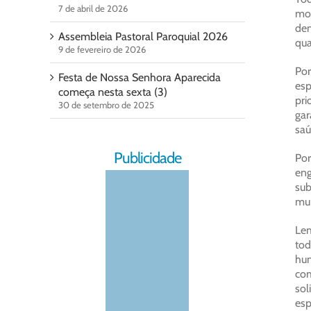
7 de abril de 2026
mo
dem
Assembleia Pastoral Paroquial 2026
qua
9 de fevereiro de 2026
Por
Festa de Nossa Senhora Aparecida
esp
começa nesta sexta (3)
pri
30 de setembro de 2025
gar
saú
Publicidade
Por
eng
sub
mun
Lem
tod
hu
com
sol
esp