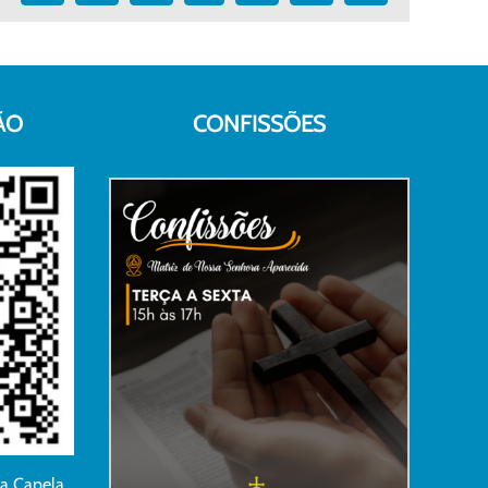
mail
ÃO
CONFISSÕES
da Capela