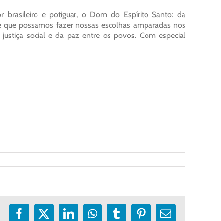
 brasileiro e potiguar, o Dom do Espírito Santo: da
m de que possamos fazer nossas escolhas amparadas nos
justiça social e da paz entre os povos. Com especial
Facebook
X
LinkedIn
WhatsApp
Tumblr
Pinterest
E-