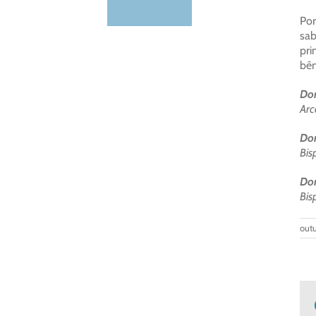
Por
sab
pri
bên
Dom
Arc
Do
Bis
Dom
Bis
out