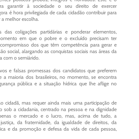
 garantir à sociedade o seu direito de exercer
ra é hora privilegiada de cada cidadão contribuir para
er a melhor escolha.
s das coligações partidárias e ponderar elementos,
m momento em que o pobre e o excluído precisam ter
o compromisso dos que têm competência para gerar e
o social, alargando as conquistas sociais nas áreas da
cia com o semiárido.
tivos e falsas promessas dos candidatos que preferem
 a maioria dos brasileiros, no momento, se encontra
rança pública e a situação hídrica que lhe aflige no
o cidadã, mas requer ainda mais uma participação de
 sob a cidadania, centrado na pessoa e na dignidade
penas o mercado e o lucro, mas, acima de tudo, a
tiça, da fraternidade, da igualdade de direitos, da
 ética e da promoção e defesa da vida de cada pessoa,