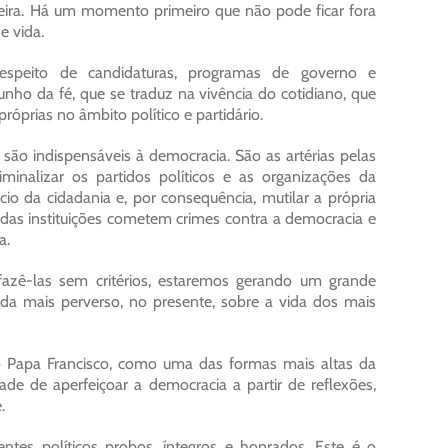
eira. Há um momento primeiro que não pode ficar fora
e vida.
espeito de candidaturas, programas de governo e
nho da fé, que se traduz na vivência do cotidiano, que
róprias no âmbito político e partidário.
 são indispensáveis à democracia. São as artérias pelas
iminalizar os partidos políticos e as organizações da
cio da cidadania e, por consequência, mutilar a própria
o das instituições cometem crimes contra a democracia e
a.
fazê-las sem critérios, estaremos gerando um grande
nda mais perverso, no presente, sobre a vida dos mais
o Papa Francisco, como uma das formas mais altas da
e de aperfeiçoar a democracia a partir de reflexões,
.
ntes políticos probos, íntegros e honrados. Este é o