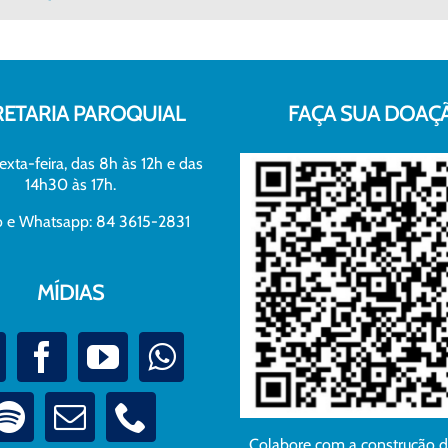
RETARIA PAROQUIAL
FAÇA SUA DOAÇ
exta-feira, das 8h às 12h e das
14h30 às 17h.
xo e Whatsapp: 84 3615-2831
MÍDIAS
Colabore com a construção 