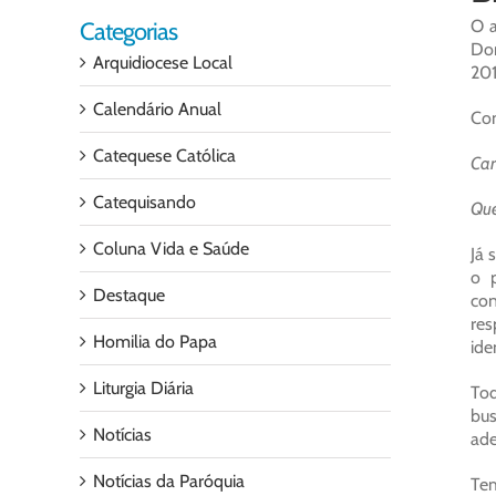
O a
Categorias
Dom
Arquidiocese Local
201
Calendário Anual
Con
Catequese Católica
Car
Catequisando
Que
Coluna Vida e Saúde
Já 
o p
Destaque
con
res
Homilia do Papa
ide
Liturgia Diária
Tod
bus
Notícias
ade
Notícias da Paróquia
Tem