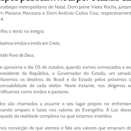
rcebispo metropolitano de Natal, Dom Jaime Vieira Rocha, junta
 Mariano Manzana e Dom Antônio Carlos Cruz, respectivamente,
4.
fira o texto na íntegra:
íssimos irmãos e irmãs em Cristo,
rido Povo de Deus,
se aproxima o dia 05 de outubro, quando somos convocados a esco
residente da República, o Governador do Estado, um senador
fiaremos os destinos do Brasil e do Estado pelos próximos q
ponsabilidade de cada eleitor. Neste instante, nos dirigimos a
ntificamos como irmãos e pastores.
os são chamados a assumir o seu lugar próprio no enfrentam
cando amparo e luzes nos valores do Evangelho. À Luz desse
quada da realidade complexa na qual estamos inseridos.
os convicção de que atentos e fiéis aos valores que emanam do E