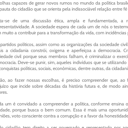
olhas capazes de gerar novos rumos no mundo da política brasil
pauta do cidadão que se orienta pela indissociável relação entre fé 
ata-se de uma discussão ética, ampla e fundamentada, a r
resentatividade. A sociedade espera de cada um de nós o testemu
 muito a contribuir para a transformação da vida, com incidências p
partidos políticos, assim como as organizações da sociedade civil
is a cidadania constrói, oxigena e aperfeiçoa a democracia. Cr
iedade civil porque seus membros falham, é criminalizar o exercí
ocracia. Deve-se punir, sim, aqueles indivíduos que se utilizand
conquistas políticas, sociais, econômicas, dentre outras, da cidadani
ão, ao fazer nossas escolhas, é preciso compreender que, ao 
juízo que incide sobre décadas da história futura e, de modo ai
res.
a um é convidado a compreender a política, conforme ensina 
idade, porque busca o bem comum. Essa é mais uma oportunidad
niões, voto consciente contra a corrupção e a favor da honestidade
o cidadão tem direito a ser governado e representado por age