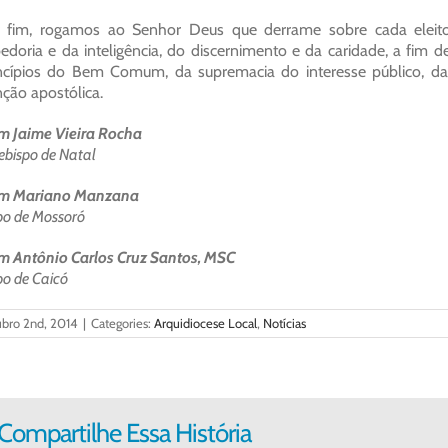
 fim, rogamos ao Senhor Deus que derrame sobre cada eleitor
edoria e da inteligência, do discernimento e da caridade, a fi
ncípios do Bem Comum, da supremacia do interesse público, da 
ção apostólica.
 Jaime Vieira Rocha
ebispo de Natal
m Mariano Manzana
po de Mossoró
 Antônio Carlos Cruz Santos, MSC
po de Caicó
ubro 2nd, 2014
|
Categories:
Arquidiocese Local
,
Notícias
Compartilhe Essa História