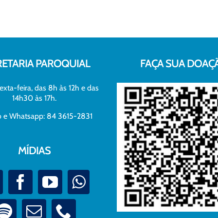
RETARIA PAROQUIAL
FAÇA SUA DOAÇ
exta-feira, das 8h às 12h e das
14h30 às 17h.
xo e Whatsapp: 84 3615-2831
MÍDIAS