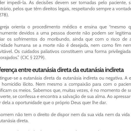
er impedi-la. As decisões devem ser tomadas pelo paciente, s
trário, pelos que têm direitos legais, respeitando sempre a vontade
278).
Igreja orienta o procedimento médico e ensina que “mesmo q
umente devidos a uma pessoa doente não podem ser legitimam
viar os sofrimentos do moribundo, ainda que com o risco de 
gnidade humana se a morte não é desejada, nem como fim nem
vitável. Os cuidados paliativos constituem uma forma privilegiad
orajados.” (CIC § 2279).
ferença entre eutanásia direta da eutanásia indireta
tingue-se a eutanásia direta da eutanásia indireta ou negativa. A
homicídio ilícito. Nem mesmo a compaixão para com o paciente 
tificam os meios. Sabemos que, muitas vezes, é no momento de s
verte, se confessa e encontra a salvação de sua alma. Ao apressa
ar dela a oportunidade que o próprio Deus quer lhe dar.
omem não tem o direito de dispor nem da sua vida nem da vida d
utanásia direta.