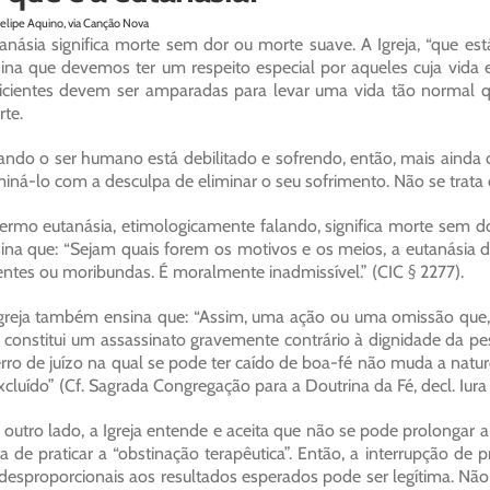
Felipe Aquino, via Canção Nova
anásia significa morte sem dor ou morte suave. A Igreja, “que es
ina que devemos ter um respeito especial por aqueles cuja vida 
icientes devem ser amparadas para levar uma vida tão normal qu
te.
ndo o ser humano está debilitado e sofrendo, então, mais ainda 
miná-lo com a desculpa de eliminar o seu sofrimento. Não se trat
ermo eutanásia, etimologicamente falando, significa morte sem do
ina que: “Sejam quais forem os motivos e os meios, a eutanásia di
ntes ou moribundas. É moralmente inadmissível.” (CIC § 2277).
greja também ensina que: “Assim, uma ação ou uma omissão que, e
 constitui um assassinato gravemente contrário à dignidade da pe
rro de juízo na qual se pode ter caído de boa-fé não muda a nat
xcluído” (Cf. Sagrada Congregação para a Doutrina da Fé, decl. Iura
 outro lado, a Igreja entende e aceita que não se pode prolongar 
ta de praticar a “obstinação terapêutica”. Então, a interrupção de
desproporcionais aos resultados esperados pode ser legítima. Não