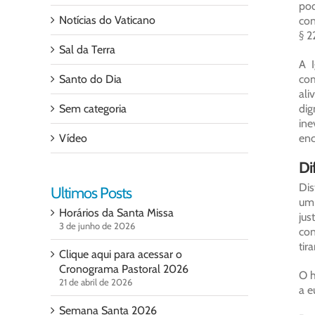
pod
Notícias do Vaticano
con
§ 2
Sal da Terra
A 
Santo do Dia
com
ali
Sem categoria
di
ine
Vídeo
enc
Di
Dis
Ultimos Posts
um 
Horários da Santa Missa
jus
3 de junho de 2026
con
tir
Clique aqui para acessar o
Cronograma Pastoral 2026
O h
21 de abril de 2026
a e
Semana Santa 2026