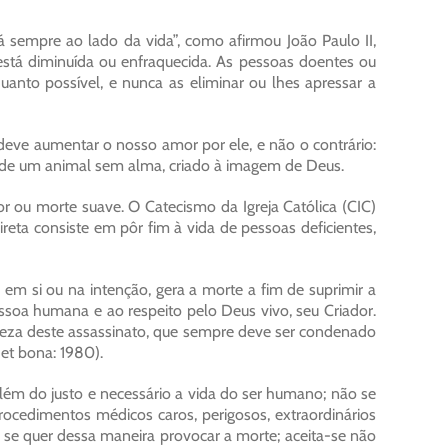
tá sempre ao lado da vida”, como afirmou João Paulo II,
está diminuída ou enfraquecida. As pessoas doentes ou
anto possível, e nunca as eliminar ou lhes apressar a
deve aumentar o nosso amor por ele, e não o contrário:
a de um animal sem alma, criado à imagem de Deus.
r ou morte suave. O Catecismo da Igreja Católica (CIC)
reta consiste em pôr fim à vida de pessoas deficientes,
m si ou na intenção, gera a morte a fim de suprimir a
ssoa humana e ao respeito pelo Deus vivo, seu Criador.
ureza deste assassinato, que sempre deve ser condenado
 et bona: 1980).
além do justo e necessário a vida do ser humano; não se
 procedimentos médicos caros, perigosos, extraordinários
 se quer dessa maneira provocar a morte; aceita-se não