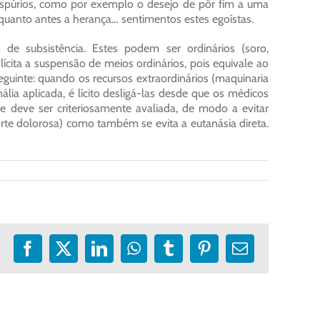
spúrios, como por exemplo o desejo de pôr fim a uma
 quanto antes a herança… sentimentos estes egoístas.
de subsistência. Estes podem ser ordinários (soro,
lícita a suspensão de meios ordinários, pois equivale ao
eguinte: quando os recursos extraordinários (maquinaria
lia aplicada, é lícito desligá-las desde que os médicos
e deve ser criteriosamente avaliada, de modo a evitar
morte dolorosa) como também se evita a eutanásia direta.
Facebook
X
LinkedIn
WhatsApp
Tumblr
Pinterest
E-
mail