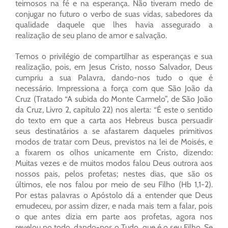
teimosos na fé e na esperança. Não tiveram medo de
conjugar no futuro o verbo de suas vidas, sabedores da
qualidade daquele que lhes havia assegurado a
realização de seu plano de amor e salvação.
Temos o privilégio de compartilhar as esperanças e sua
realização, pois, em Jesus Cristo, nosso Salvador, Deus
cumpriu a sua Palavra, dando-nos tudo o que é
necessário. Impressiona a força com que São João da
Cruz (Tratado “A subida do Monte Carmelo”, de São João
da Cruz, Livro 2, capítulo 22) nos alerta: “É este o sentido
do texto em que a carta aos Hebreus busca persuadir
seus destinatários a se afastarem daqueles primitivos
modos de tratar com Deus, previstos na lei de Moisés, e
a fixarem os olhos unicamente em Cristo, dizendo:
Muitas vezes e de muitos modos falou Deus outrora aos
nossos pais, pelos profetas; nestes dias, que são os
últimos, ele nos falou por meio de seu Filho (Hb 1,1-2).
Por estas palavras o Apóstolo dá a entender que Deus
emudeceu, por assim dizer, e nada mais tem a falar, pois
o que antes dizia em parte aos profetas, agora nos
revelou no todo, dando-nos o Tudo, que é o seu Filho. Se