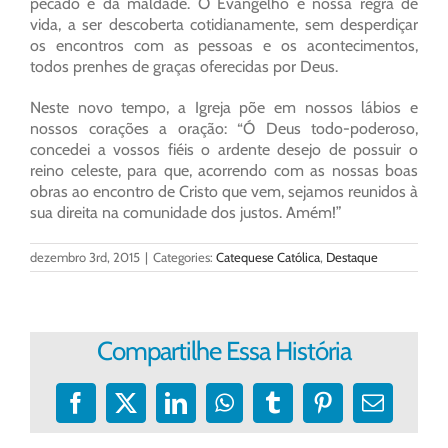
pecado e da maldade. O Evangelho é nossa regra de
vida, a ser descoberta cotidianamente, sem desperdiçar
os encontros com as pessoas e os acontecimentos,
todos prenhes de graças oferecidas por Deus.
Neste novo tempo, a Igreja põe em nossos lábios e
nossos corações a oração: “Ó Deus todo-poderoso,
concedei a vossos fiéis o ardente desejo de possuir o
reino celeste, para que, acorrendo com as nossas boas
obras ao encontro de Cristo que vem, sejamos reunidos à
sua direita na comunidade dos justos. Amém!”
dezembro 3rd, 2015
|
Categories:
Catequese Católica
,
Destaque
Compartilhe Essa História
Facebook
X
LinkedIn
WhatsApp
Tumblr
Pinterest
E-
mail