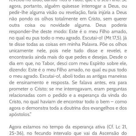
agora, portanto, alguém quisesse interrogar a Deus, ou
pedir-lhe alguma visão ou revelação, faria injúria a Deus
não pondo os olhos totalmente em Cristo, sem querer
outra coisa ou novidade alguma. Deus poderia
responder-lhe deste modo: Este é o meu Filho amado,
no qual eu pus todo o meu agrado. Escutai-o! (Mt 17,5). Já
te disse todas as coisas em minha Palavra. Põe os olhos
unicamente nele, pois nele tudo disse e revelei, e
encontrarás ainda mais do que pedes e desejas. Desde o
dia em que, no Tabor, desci com meu Espírito sobre ele,
dizendo: Este é o meu Filho amado, no qual eu pus todo
o meu agrado. Escutai-o!, aboli todas as antigas maneiras
de ensinamento e resposta. Se falava antes, era para
prometer o Cristo; se me interrogavam, eram perguntas
relacionadas com o pedido e a esperança da vinda do
Cristo, no qual haviam de encontrar todo o bem – como
agora o demonstra toda a doutrina dos evangelhos e dos
apóstolos.”
Agora estamos no tempo da esperança ativa (Cf. Lc 21,
25-36), no fecundo intervalo que vai da Ascensão do