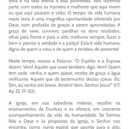
terra e na vida eterna a elas prometida. Nós fazemos
parte, com todos os homens e mulheres que aqui vivem
ou que aqui pisaram e virão. O tempo da vida humana
nesta terra é uma magnífica oportunidade oferecida por
Deus, com profusão de graças a serem aproveitadas. A
graça de viver, conviver, partilhar os dons recebidos,
olhar para frente e para o alto, melhorar sempre, fazer o
bem e plantar a verdade e a justiça! Esta é vida humana,
digna de quem a criou e de quem a recebeu de presente!
Neste tempo, ressoa a Palavra: “O Espírito e a Esposa
dizem: Vem! Aquele que ouve também diga: Vem! Quem
tem sede, venha, e quem quiser, receba de graça a água
vivificante. Aquele que dá testemunho destas coisas diz:
Sim, eu venho em breve. Amém! Vem, Senhor Jesus!” (Cf.
Ap 22, 17-20).
A Igreja, em sua sabedoria milenar, recolhe os
ensinamentos da Escritura e os oferece, em crescente
acompanhamento da vida da humanidade. Se formos
fiéis a Deus e às propostas da Igreja, o Senhor nos
encontra, como numa espiral que aponta para o alto,