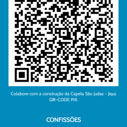
Colabore com a construção da Capela São Judas - Jiqui.
QR-CODE PIX.
CONFISSÕES