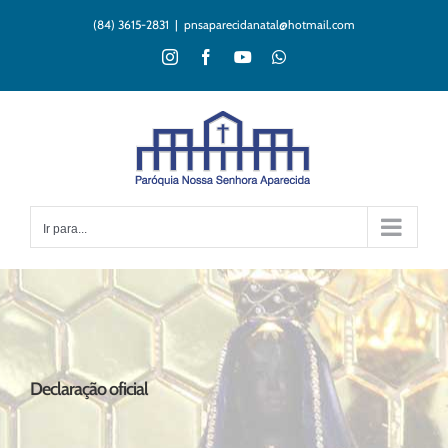
Ir
(84) 3615-2831
|
pnsaparecidanatal@hotmail.com
para
o
Instagram
Facebook
YouTube
WhatsApp
conteúdo
Ir para...
Declaração oficial