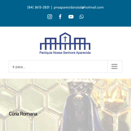
Ir
(84) 3615-2831
|
pnsaparecidanatal@hotmail.com
para
o
Instagram
Facebook
YouTube
WhatsApp
conteúdo
Ir para...
Cúria Romana