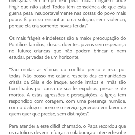
divulgadas em tempo real pela mídia; ninguém pode
fingir que não sabe! Todos têm consciência de que esta
guerra pesa insuportavelmente nas costas do povo mais
pobre. É preciso encontrar uma solução, sem violência,
porque ela cria somente novas feridas”.
Os mais frágeis e indefesos são a maior preocupação do
Pontífice: famílias, idosos, doentes, jovens sem esperança
no futuro; crianças que não podem brincar e nem
estudar, privadas de um horizonte.
“São muitas as vítimas do conflito, penso e rezo por
todas. Não posso me calar a respeito das comunidades
cristãs da Síria e do Iraque, aonde irmãos e irmãs são
humilhados por causa de sua fé, expulsos, presos e até
mortos. A estas agressões e perseguições, a Igreja tem
respondido com coragem, com uma presença humilde,
com o diálogo sincero e o serviço generoso em favor de
quem quer que precise, sem distinções”.
Para atender a este difícil chamado, o Papa recordou que
os católicos devem reforçar a colaboração inter-eclesial e