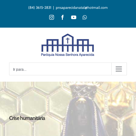
Ir
(84) 3615-2831
|
pnsaparecidanatal@hotmail.com
para
o
Instagram
Facebook
YouTube
WhatsApp
conteúdo
Ir para...
Crise humanitária