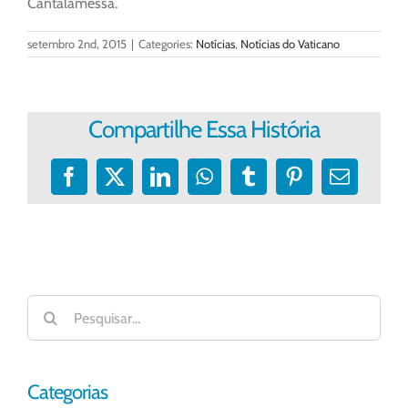
Cantalamessa.
setembro 2nd, 2015
|
Categories:
Notícias
,
Notícias do Vaticano
Compartilhe Essa História
Facebook
X
LinkedIn
WhatsApp
Tumblr
Pinterest
E-
mail
Buscar
resultados
para:
Categorias