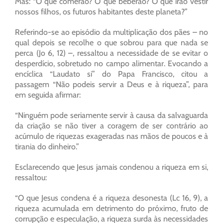
Mas: “O que comerão? O que beberão? O que irão vestir
nossos filhos, os futuros habitantes deste planeta?”
Referindo-se ao episódio da multiplicação dos pães – no
qual depois se recolhe o que sobrou para que nada se
perca (Jo 6, 12) –, ressaltou a necessidade de se evitar o
desperdício, sobretudo no campo alimentar. Evocando a
encíclica “Laudato si” do Papa Francisco, citou a
passagem “Não podeis servir a Deus e à riqueza”, para
em seguida afirmar:
“Ninguém pode seriamente servir à causa da salvaguarda
da criação se não tiver a coragem de ser contrário ao
acúmulo de riquezas exageradas nas mãos de poucos e à
tirania do dinheiro.”
Esclarecendo que Jesus jamais condenou a riqueza em si,
ressaltou:
“O que Jesus condena é a riqueza desonesta (Lc 16, 9), a
riqueza acumulada em detrimento do próximo, fruto de
corrupção e especulação, a riqueza surda às necessidades