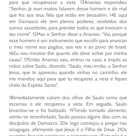
para que recuperasse a vista. 13Ananias respondeu:
“Senhor, já ouvi muitos falarem desse homem e do mal
que fez aos teus fiéis que estão em Jerusalém. 14E aqui
em Damasco ele tem plenos poderes, recebidos dos
sumos sacerdotes, para prender todos os que invocam o
teu nome”. 15Mas o Senhor disse a Ananias: “Vai, porque
esse homem é um instrumento que escolhi para anunciar
o meu nome aos pagãos, aos reis e ao povo de Israel.
16Eu vou mostrar-lhe quanto ele deve sofrer por minha
causa”. 17Então Ananias saiu, entrou na casa, e impôs as
mãos sobre Saulo, dizendo: “Saulo, meu irmão, o Senhor
Jesus, que te apareceu quando vinhas no caminho, ele
me mandou aqui para que tu recuperes a vista e fiques
cheio do Espírito Santo”.
18Imediatamente caíram dos olhos de Saulo como que
escamas e ele recuperou a vista. Em seguida, Saulo
levantou-se e foi batizado. 19Tendo tomado alimento,
sentiu-se reconfortado. Saulo passou alguns dias com os
discípulos de Damasco, 20e logo começou a pregar nas
sinagogas, afirmando que Jesus é o Filho de Deus. 21Os
ouvintes ficavam perplexos e comentavam: “Este não é o