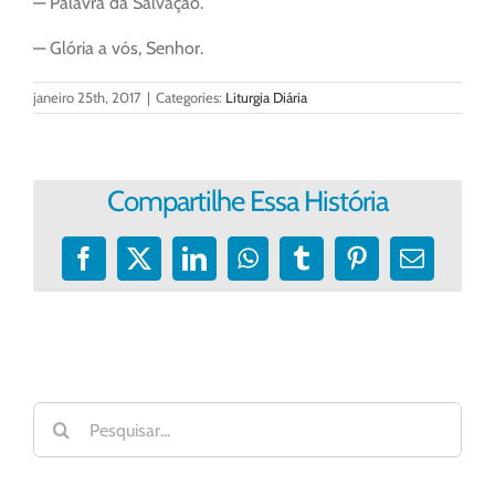
— Palavra da Salvação.
— Glória a vós, Senhor.
janeiro 25th, 2017
|
Categories:
Liturgia Diária
Compartilhe Essa História
Facebook
X
LinkedIn
WhatsApp
Tumblr
Pinterest
E-
mail
Buscar
resultados
para: