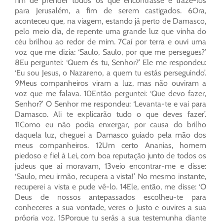
fim de prender todos os que encontrasse e trazê-los
para Jerusalém, a fim de serem castigados. 6Ora,
aconteceu que, na viagem, estando já perto de Damasco,
pelo meio dia, de repente uma grande luz que vinha do
céu brilhou ao redor de mim. 7Caí por terra e ouvi uma
voz que me dizia: ‘Saulo, Saulo, por que me persegues?’
8Eu perguntei: ‘Quem és tu, Senhor?’ Ele me respondeu:
‘Eu sou Jesus, o Nazareno, a quem tu estás perseguindo’.
9Meus companheiros viram a luz, mas não ouviram a
voz que me falava. 10Então perguntei: ‘Que devo fazer,
Senhor?’ O Senhor me respondeu: ‘Levanta-te e vai para
Damasco. Ali te explicarão tudo o que deves fazer’.
11Como eu não podia enxergar, por causa do brilho
daquela luz, cheguei a Damasco guiado pela mão dos
meus companheiros. 12Um certo Ananias, homem
piedoso e fiel à Lei, com boa reputação junto de todos os
judeus que aí moravam, 13veio encontrar-me e disse:
‘Saulo, meu irmão, recupera a vista!’ No mesmo instante,
recuperei a vista e pude vê-lo. 14Ele, então, me disse: ‘O
Deus de nossos antepassados escolheu-te para
conheceres a sua vontade, veres o Justo e ouvires a sua
própria voz. 15Porque tu serás a sua testemunha diante