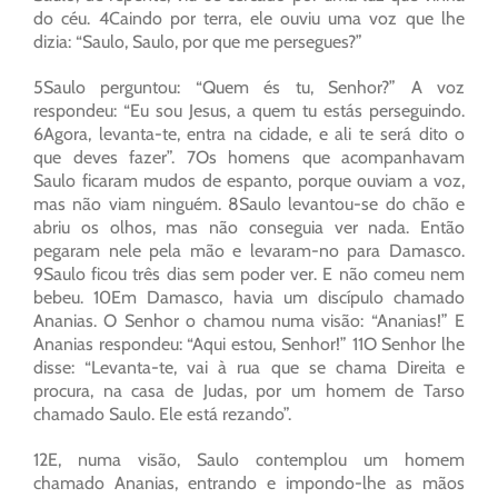
do céu. 4Caindo por terra, ele ouviu uma voz que lhe
dizia: “Saulo, Saulo, por que me persegues?”
5Saulo perguntou: “Quem és tu, Senhor?” A voz
respondeu: “Eu sou Jesus, a quem tu estás perseguindo.
6Agora, levanta-te, entra na cidade, e ali te será dito o
que deves fazer”. 7Os homens que acompanhavam
Saulo ficaram mudos de espanto, porque ouviam a voz,
mas não viam ninguém. 8Saulo levantou-se do chão e
abriu os olhos, mas não conseguia ver nada. Então
pegaram nele pela mão e levaram-no para Damasco.
9Saulo ficou três dias sem poder ver. E não comeu nem
bebeu. 10Em Damasco, havia um discípulo chamado
Ananias. O Senhor o chamou numa visão: “Ananias!” E
Ananias respondeu: “Aqui estou, Senhor!” 11O Senhor lhe
disse: “Levanta-te, vai à rua que se chama Direita e
procura, na casa de Judas, por um homem de Tarso
chamado Saulo. Ele está rezando”.
12E, numa visão, Saulo contemplou um homem
chamado Ananias, entrando e impondo-lhe as mãos