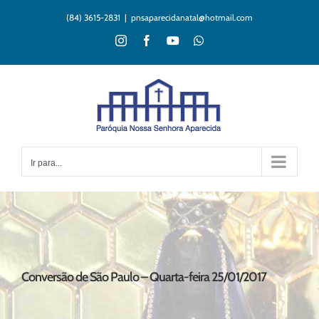
Ir
(84) 3615-2831
|
pnsaparecidanatal@hotmail.com
para
o
Instagram
Facebook
YouTube
WhatsApp
conteúdo
Ir para...
Conversão de São Paulo – Quarta-feira 25/01/2017