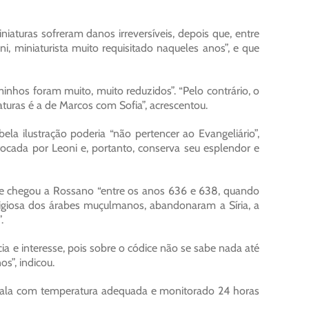
aturas sofreram danos irreversíveis, depois que, entre
i, miniaturista muito requisitado naqueles anos”, e que
inhos foram muito, muito reduzidos”. “Pelo contrário, o
uras é a de Marcos com Sofia”, acrescentou.
la ilustração poderia “não pertencer ao Evangeliário”,
tocada por Leoni e, portanto, conserva seu esplendor e
que chegou a Rossano “entre os anos 636 e 638, quando
ligiosa dos árabes muçulmanos, abandonaram a Síria, a
.
a e interesse, pois sobre o códice não se sabe nada até
s”, indicou.
 sala com temperatura adequada e monitorado 24 horas