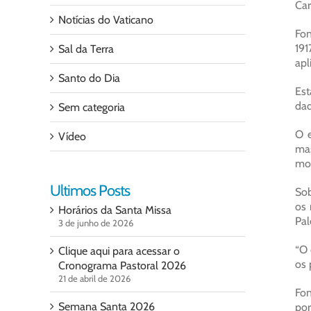
Car
Notícias do Vaticano
Fon
191
Sal da Terra
apl
Santo do Dia
Est
dad
Sem categoria
O e
Vídeo
mas
mos
Ultimos Posts
Sob
os 
Horários da Santa Missa
Pal
3 de junho de 2026
“O 
Clique aqui para acessar o
os 
Cronograma Pastoral 2026
21 de abril de 2026
Fon
Semana Santa 2026
por