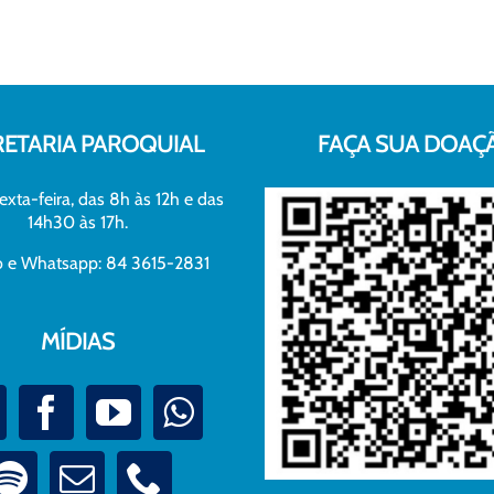
RETARIA PAROQUIAL
FAÇA SUA DOAÇ
exta-feira, das 8h às 12h e das
14h30 às 17h.
xo e Whatsapp: 84 3615-2831
MÍDIAS