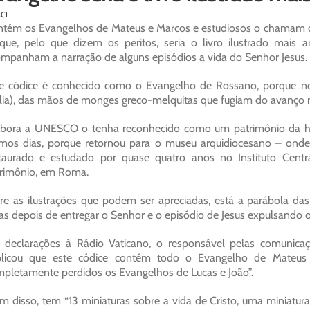
ACI
tém os Evangelhos de Mateus e Marcos e estudiosos o chamam d
que, pelo que dizem os peritos, seria o livro ilustrado mai
mpanham a narração de alguns episódios a vida do Senhor Jesus.
e códice é conhecido como o Evangelho de Rossano, porque no 
ália), das mãos de monges greco-melquitas que fugiam do avanço
ora a UNESCO o tenha reconhecido como um patrimônio da hum
imos dias, porque retornou para o museu arquidiocesano – onde
taurado e estudado por quase quatro anos no Instituto Cent
rimônio, em Roma.
re as ilustrações que podem ser apreciadas, está a parábola das 
as depois de entregar o Senhor e o episódio de Jesus expulsando
declarações à Rádio Vaticano, o responsável pelas comunicaç
plicou que este códice contém todo o Evangelho de Mateus
pletamente perdidos os Evangelhos de Lucas e João”.
m disso, tem “13 miniaturas sobre a vida de Cristo, uma miniatura