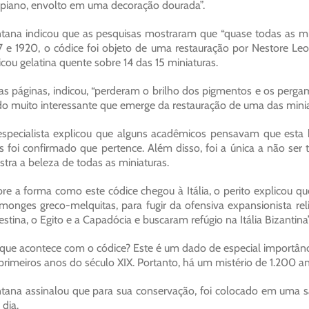
piano, envolto em uma decoração dourada”.
tana indicou que as pesquisas mostraram que “quase todas as mini
7 e 1920, o códice foi objeto de uma restauração por Nestore Leon
icou gelatina quente sobre 14 das 15 miniaturas.
as páginas, indicou, “perderam o brilho dos pigmentos e os pergam
o muito interessante que emerge da restauração de uma das miniat
specialista explicou que alguns acadêmicos pensavam que esta be
 foi confirmado que pertence. Além disso, foi a única a não ser 
tra a beleza de todas as miniaturas.
re a forma como este códice chegou à Itália, o perito explicou 
monges greco-melquitas, para fugir da ofensiva expansionista re
estina, o Egito e a Capadócia e buscaram refúgio na Itália Bizantina”
que acontece com o códice? Este é um dado de especial importânci
primeiros anos do século XIX. Portanto, há um mistério de 1.200 ano
tana assinalou que para sua conservação, foi colocado em uma
 dia.