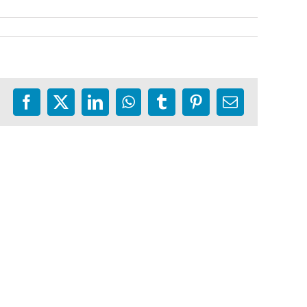
Facebook
X
LinkedIn
WhatsApp
Tumblr
Pinterest
E-
mail