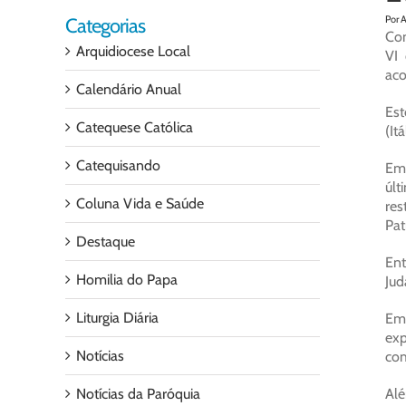
Por 
Categorias
Con
Arquidiocese Local
VI 
aco
Calendário Anual
Est
Catequese Católica
(It
Catequisando
Emb
últ
Coluna Vida e Saúde
res
Pat
Destaque
Ent
Homilia do Papa
Jud
Liturgia Diária
Em 
ex
Notícias
com
Notícias da Paróquia
Alé