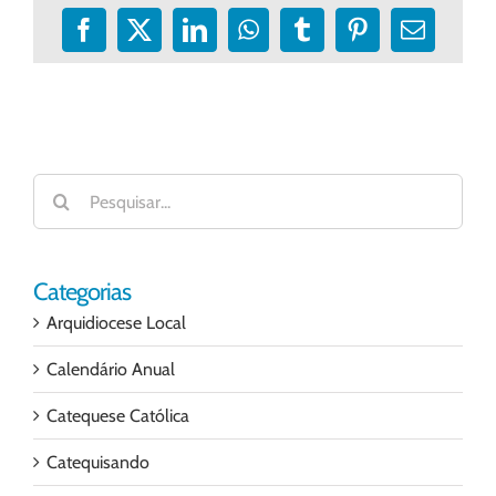
Facebook
X
LinkedIn
WhatsApp
Tumblr
Pinterest
E-
mail
Buscar
resultados
para:
Categorias
Arquidiocese Local
Calendário Anual
Catequese Católica
Catequisando