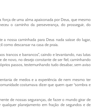
la a força de uma alma apaixonada por Deus, que mesmo
nheceu o caminho da perseverança, do prosseguir, do
nte a nossa caminhada para Deus nada saísse do lugar,
il como descansar na casa de praia.
s trancos e barrancos”, caindo e levantando, nas lutas
 de novo, no desejo constante de ser fiel; caminhando
óprios passos, testemunhando tudo desabar, sem aviso
 ventania de medos e a experiência de nem mesmo ter
 comunidade costumava dizer que quem quer “sombra e
ente de nossas seguranças, de fazer o mundo girar de
zer qualquer planejamento em fração de segundos e de