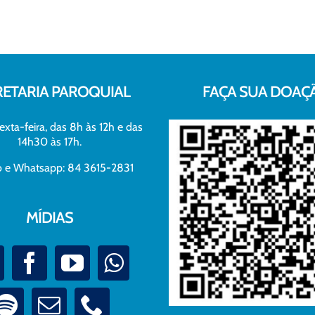
RETARIA PAROQUIAL
FAÇA SUA DOAÇ
exta-feira, das 8h às 12h e das
14h30 às 17h.
xo e Whatsapp: 84 3615-2831
MÍDIAS