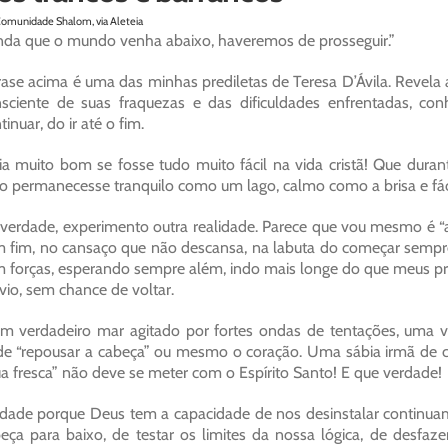
Comunidade Shalom, via Aleteia
nda que o mundo venha abaixo, haveremos de prosseguir.”
rase acima é uma das minhas prediletas de Teresa D’Ávila. Reve
sciente de suas fraquezas e das dificuldades enfrentadas, co
tinuar, do ir até o fim.
ia muito bom se fosse tudo muito fácil na vida cristã! Que dura
o permanecesse tranquilo como um lago, calmo como a brisa e fác
verdade, experimento outra realidade. Parece que vou mesmo é “ao
 fim, no cansaço que não descansa, na labuta do começar sempre
 forças, esperando sempre além, indo mais longe do que meus pr
vio, sem chance de voltar.
m verdadeiro mar agitado por fortes ondas de tentações, uma
e “repousar a cabeça” ou mesmo o coração. Uma sábia irmã de
a fresca” não deve se meter com o Espírito Santo! E que verdade!
dade porque Deus tem a capacidade de nos desinstalar continuam
eça para baixo, de testar os limites da nossa lógica, de desfa