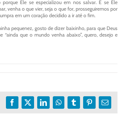
porque Ele se especializou em nos salvar. E se Ele
r, venha o que vier, seja o que for, prosseguiremos por
mpra em um coração decidido a ir até o fim.
inha pequenez, gosto de dizer baixinho, para que Deus
e “ainda que o mundo venha abaixo”, quero, desejo e
Facebook
X
LinkedIn
WhatsApp
Tumblr
Pinterest
E-
mail