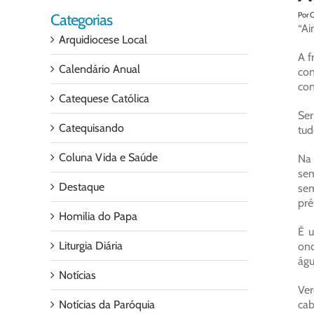
Por 
Categorias
“Ai
Arquidiocese Local
A f
Calendário Anual
con
con
Catequese Católica
Ser
Catequisando
tud
Coluna Vida e Saúde
Na 
sem
Destaque
sem
pré
Homilia do Papa
É u
Liturgia Diária
ond
águ
Notícias
Ver
Notícias da Paróquia
cab