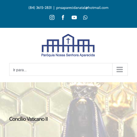
Ir
(84) 3615-2831
|
pnsaparecidanatal@hotmail.com
para
o
Instagram
Facebook
YouTube
WhatsApp
conteúdo
Ir para...
Concílio Vaticano II