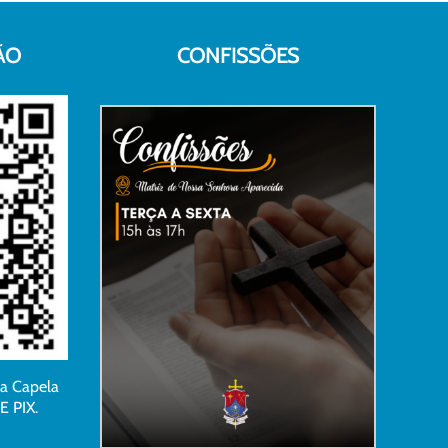
ÃO
CONFISSÕES
da Capela
E PIX.