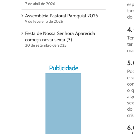
7 de abril de 2026
esp
tam
Assembleia Pastoral Paroquial 2026
do 
9 de fevereiro de 2026
4.
Festa de Nossa Senhora Aparecida
Tem
começa nesta sexta (3)
ter
30 de setembro de 2025
mat
5.
Publicidade
Pod
e s
com
o q
alg
sex
do 
cri
6.