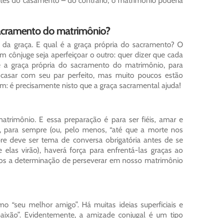
ntes do casamento – do contrário, o matrimônio poderia
acramento do matrimônio?
 da graça. E qual é a graça própria do sacramento? O
m cônjuge seja aperfeiçoar o outro: quer dizer que cada
 a graça própria do sacramento do matrimônio, para
 casar com seu par perfeito, mas muito poucos estão
em: é precisamente nisto que a graça sacramental ajuda!
trimônio. E essa preparação é para ser fiéis, amar e
e, para sempre (ou, pelo menos, “até que a morte nos
re deve ser tema de conversa obrigatória antes de se
 elas virão), haverá força para enfrentá-las graças ao
emos a determinação de perseverar em nosso matrimônio
o “seu melhor amigo”. Há muitas ideias superficiais e
aixão”. Evidentemente, a amizade conjugal é um tipo