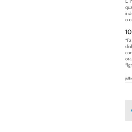
É i
qu
ind
o o
10
“Fa
diá
com
ora
“Ig
julh