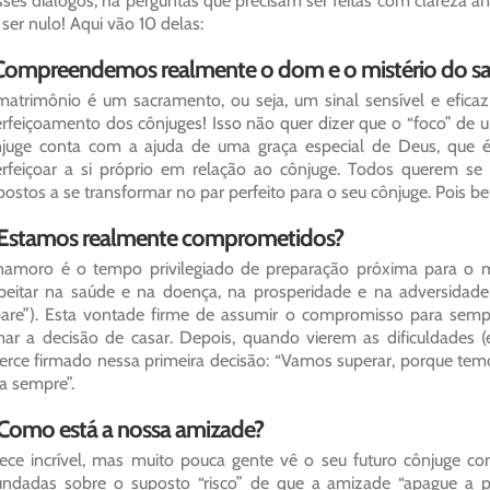
ses diálogos, há perguntas que precisam ser feitas com clareza a
 ser nulo! Aqui vão 10 delas:
 Compreendemos realmente o dom e o mistério do s
atrimônio é um sacramento, ou seja, um sinal sensível e eficaz
rfeiçoamento dos cônjuges! Isso não quer dizer que o “foco” de u
juge conta com a ajuda de uma graça especial de Deus, que é
rfeiçoar a si próprio em relação ao cônjuge. Todos querem se
postos a se transformar no par perfeito para o seu cônjuge. Pois b
 Estamos realmente comprometidos?
amoro é o tempo privilegiado de preparação próxima para o ma
peitar na saúde e na doença, na prosperidade e na adversidad
are”). Esta vontade firme de assumir o compromisso para semp
ar a decisão de casar. Depois, quando vierem as dificuldades (e
cerce firmado nessa primeira decisão: “Vamos superar, porque t
a sempre”.
 Como está a nossa amizade?
ece incrível, mas muito pouca gente vê o seu futuro cônjuge com
undadas sobre o suposto “risco” de que a amizade “apague a p