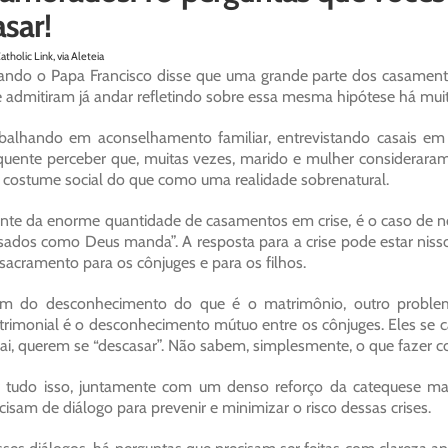
asar!
atholic Link, via Aleteia
ndo o Papa Francisco disse que uma grande parte dos casamento
 admitiram já andar refletindo sobre essa mesma hipótese há mui
balhando em aconselhamento familiar, entrevistando casais em
quente perceber que, muitas vezes, marido e mulher considera
costume social do que como uma realidade sobrenatural.
nte da enorme quantidade de casamentos em crise, é o caso de n
sados como Deus manda”. A resposta para a crise pode estar niss
sacramento para os cônjuges e para os filhos.
m do desconhecimento do que é o matrimônio, outro problema
rimonial é o desconhecimento mútuo entre os cônjuges. Eles se 
ai, querem se “descasar”. Não sabem, simplesmente, o que fazer co
 tudo isso, juntamente com um denso reforço da catequese mat
cisam de diálogo para prevenir e minimizar o risco dessas crises.