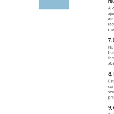
re
A c
aju
ata
rec
men
7.
No 
hom
fam
aba
8.
Est
con
seu
pre
9.