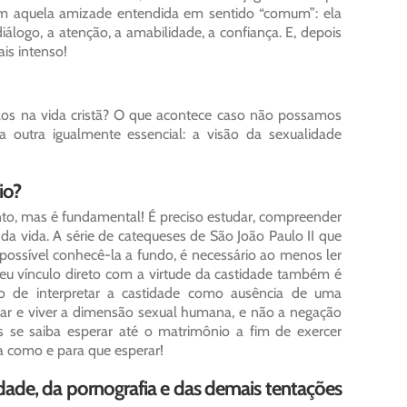
om aquela amizade entendida em sentido “comum”: ela
iálogo, a atenção, a amabilidade, a confiança. E, depois
is intenso!
os na vida cristã? O que acontece caso não possamos
outra igualmente essencial: a visão da sexualidade
io?
to, mas é fundamental! É preciso estudar, compreender
 da vida. A série de catequeses de São João Paulo II que
possível conhecê-la a fundo, é necessário ao menos ler
 Seu vínculo direto com a virtude da castidade também é
ro de interpretar a castidade como ausência de uma
ntar e viver a dimensão sexual humana, e não a negação
 se saiba esperar até o matrimônio a fim de exercer
a como e para que esperar!
ade, da pornografia e das demais tentações