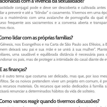
lacionadas com a vivência da sexualidade?
astidade conjugal pode e deve ser descoberta e cultivada antes
dar a prevenir e até a “blindar” o casamento. Vivemos em uma époc
ca o matrimônio com uma avalanche de pornografia da qual é 
urso frequente aos sacramentos e a conversa aberta e transp
os risco.
 Como lidar com as próprias famílias?
Gênesis, nos Evangelhos e na Carta de São Paulo aos Efésios, a Bí
em deixará seu pai e sua mãe e se unirá à sua mulher”. Mante
iliares, uma saudável e equilibrada distância é necessária para
ndonar os pais, mas de proteger a intimidade do casal diante de e
 E as finanças?
e é outro tema que costuma ser delicado, mas que, por isso mes
flitos. Se os noivos pretendem viver um projeto em comum, é pr
s recursos materiais. Os recursos que serão dedicados à família 
cisará renunciar a determinados hábitos da vida de solteiro.
 Como vamos reagir quando tivermos discussões?