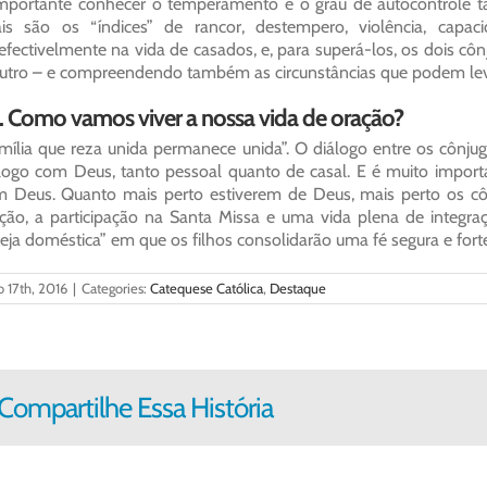
mportante conhecer o temperamento e o grau de autocontrole tan
ais são os “índices” de rancor, destempero, violência, cap
efectivelmente na vida de casados, e, para superá-los, os dois 
utro – e compreendendo também as circunstâncias que podem le
. Como vamos viver a nossa vida de oração?
mília que reza unida permanece unida”. O diálogo entre os cônjug
logo com Deus, tanto pessoal quanto de casal. E é muito impor
 Deus. Quanto mais perto estiverem de Deus, mais perto os cô
ção, a participação na Santa Missa e uma vida plena de integraç
reja doméstica” em que os filhos consolidarão uma fé segura e for
o 17th, 2016
|
Categories:
Catequese Católica
,
Destaque
Compartilhe Essa História