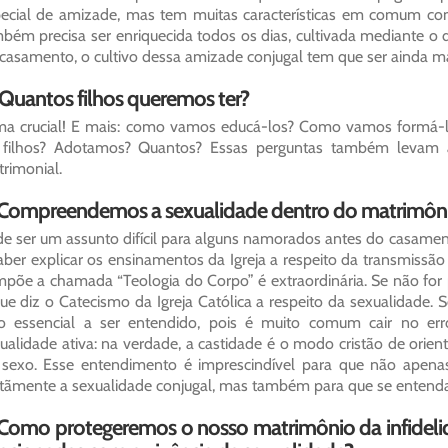
ecial de amizade, mas tem muitas características em comum c
bém precisa ser enriquecida todos os dias, cultivada mediante o d
casamento, o cultivo dessa amizade conjugal tem que ser ainda ma
 Quantos filhos queremos ter?
a crucial! E mais: como vamos educá-los? Como vamos formá-l
 filhos? Adotamos? Quantos? Essas perguntas também levam a 
rimonial.
 Compreendemos a sexualidade dentro do matrimôn
e ser um assunto difícil para alguns namorados antes do casamen
aber explicar os ensinamentos da Igreja a respeito da transmissão
põe a chamada “Teologia do Corpo” é extraordinária. Se não for 
ue diz o Catecismo da Igreja Católica a respeito da sexualidade.
o essencial a ser entendido, pois é muito comum cair no er
ualidade ativa: na verdade, a castidade é o modo cristão de orie
sexo. Esse entendimento é imprescindível para que não apenas
stãmente a sexualidade conjugal, mas também para que se entend
 Como protegeremos o nosso matrimônio da infidelid