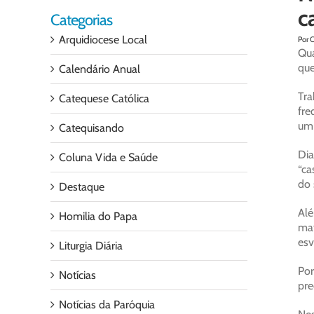
c
Categorias
Arquidiocese Local
Por C
Qua
que
Calendário Anual
Tra
Catequese Católica
fre
um 
Catequisando
Dia
Coluna Vida e Saúde
“ca
do 
Destaque
Alé
Homilia do Papa
mat
esv
Liturgia Diária
Por
Notícias
pre
Notícias da Paróquia