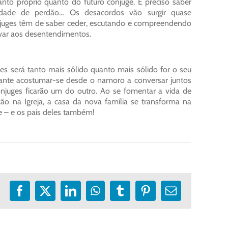
to próprio quanto do futuro cônjuge. É preciso saber
acidade de perdão… Os desacordos vão surgir quase
cônjuges têm de saber ceder, escutando e compreendendo
var aos desentendimentos.
es será tanto mais sólido quanto mais sólido for o seu
tante acostumar-se desde o namoro a conversar juntos
njuges ficarão um do outro. Ao se fomentar a vida de
ão na Igreja, a casa da nova família se transforma na
te – e os pais deles também!
Facebook
X
LinkedIn
WhatsApp
Tumblr
Pinterest
E-
mail