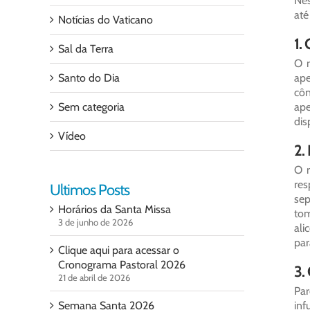
Nes
até
Notícias do Vaticano
1.
Sal da Terra
O m
Santo do Dia
ape
côn
Sem categoria
ape
dis
Vídeo
2.
O n
res
Ultimos Posts
sep
Horários da Santa Missa
tom
3 de junho de 2026
ali
par
Clique aqui para acessar o
Cronograma Pastoral 2026
3.
21 de abril de 2026
Par
Semana Santa 2026
inf