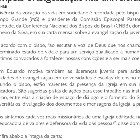
CNBB
ivência da vocação na vida em sociedade é recordada pelo bispo a
mpo Grande (MS) e presidente da Comissão Episcopal Pastor
entude, da Conferência Nacional dos Bispos do Brasil (CNBB), d
heiro da Silva, em sua carta mensal sobre a evangelização da juve
 acordo com o bispo, “ao escutar a voz de Deus que nos cham
erminado estado de vida e para um serviço qualificado à human
timos convocados a fortalecer nossas convicções e a ser mais coer
m Eduardo motiva também as lideranças juvenis para artic
vidades de evangelização em universidades e escolas de ensino 
undo o bispo, estão “carentes da presença da Igreja em sua
cadora”. São sugeridas pistas de ações para esse trabalho nas inst
ino, entre elas a criação de espaço de diálogo e o fomento do S
versitários, divulgação dos documentos e mensagens da Igreja, a p
s sintamos cada vez mais missionários de uma Igreja edificada na
educadora de valores e defensora da vida das pessoas”, disse dom
fira abaixo a íntegra da carta: