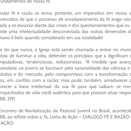
fundamentos de nossa fé.
icular fé e razão se torna, portanto, um imperativo em nossa v
vencidos de que o processo de amadurecimento da fé exige raízes
ada a se esvaziar diante das crises e dos questionamentos que os
ite uma intelectualidade desconectada das outras dimensões da
ano é belo quando considerado em sua totalidade!
s do que nunca, a Igreja está sendo chamada a entrar no mund
tória de iluminar a vida, defender os princípios que a dignificam e
ipuladoras, tendenciosas, reducionistas. “À medida que avan
versitária, os jovens se fascinam pela racionalidade das ciências e
dutiva e do mercado, pelo compromisso com a transformação so
os, em conflito com a razão; mas pode, também, amadurecer c
orecer a base intelectual da sua fé para que saibam se mov
mpanhados de vida cristã autêntica para que possam atuar resp
B, 219)
ncontro de Revitalização da Pastoral Juvenil no Brasil, acon
B, ao refletir sobre a 7a. Linha de Ação – DIÁLOGO FÉ E RAZÃO –
 AÇÃO: