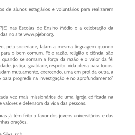
os de alunos estagiários e voluntários para realizarem
 (PJE) nas Escolas de Ensino Médio e a celebração da
das no site www.pjebr.org.
ovo, pela sociedade, falam a mesma linguagem quando
ara o bem comum. Fé e razão, religião e ciência, são
 quando se somam a força da razão e o valor da fé:
erdade, justiça, igualdade, respeito, vida plena para todos.
ajudam mutuamente, exercendo, uma em prol da outra, a
lo para progredir na investigação e no aprofundamento”
da vez mais missionários de uma Igreja edificada na
e valores e defensora da vida das pessoas.
as já têm feito a favor dos jovens universitários e das
nhas orações.
 Silva, sdb