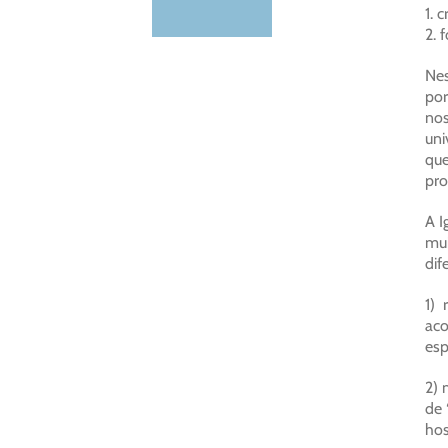
1. 
2. 
Nes
por
nos
uni
que
pro
A I
mui
dif
1) 
aco
esp
2) 
de 
hos