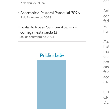
os 
7 de abril de 2026
Art
Assembleia Pastoral Paroquial 2026
con
9 de fevereiro de 2026
fad
adm
Festa de Nossa Senhora Aparecida
hum
começa nesta sexta (3)
30 de setembro de 2025
Mai
his
man
Publicidade
uni
pro
cas
fav
aco
CNB
O E
CNB
DE