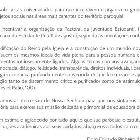
solicitar às universidades para que incentivem e organizem grup
jetos sociais nas áreas mais carentes do território paroquial;
 incentivar a organização da Pastoral da Juventude Estudantil
ana do Estudante (5 a 11 de agosto), segundo as orientações conti
dificação do Reino pela Igreja e a construção de um mundo n
suem os mesmos ideais de vida plena para a pessoa humana e p
mentos intrinsecamente ligados. Alguns temas comuns avançam
ocracia, diálogo, felicidade, transparência, direitos individuais, lib
Igreja continua profundamente convencida de que fé e razão se 
ção tanto de discernimento crítico e purificador como de estímu
des et Ratio, 100).
amos a intercessão de Nossa Senhora para que nos sintamos ca
tória para exercer sua missão delicada e primordial de educadora d
 estima e agradecido por tudo aquilo que sua paróquia e estrutur
tituições acadêmicas aos seus cuidados, abraço-os a todos com mi
Dom Eduardo Pinheiro da