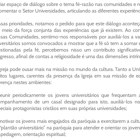
criar espaço de diálogo sobre o tema fé-razão nas comunidades e
fomentar o Setor Universidades, articulando as diferentes experiênci
sas prioridades, notamos o pedido para que este diálogo aconteça
 meio da força conjunta das experiências que já existem. Ao co
sas Comunidades, sentimo-nos responsáveis por auxiliá-los a val
versitários somos convocados a mostrar que a fé só tem a somar
stionadas pela fé, percebemos nisso um contributo significa
gresso, afinal de contas a religiosidade é uma das dimensões intr
greja pode ousar mais na missão no mundo da cultura. Tanto a Un
tos lugares, carentes da presença da Igreja em sua missão de e
erença nestes ambientes:
reunir periodicamente os jovens universitários que frequentam 
mpanhamento de um casal designado para isto, auxiliá-los no
eciais protagonistas cristãos em suas próprias universidades;
motivar os jovens mais engajados da paróquia a exercitarem a cul
“plantão universitário” na paróquia para atender e orientar os jo
pedagem, orientação espiritual;