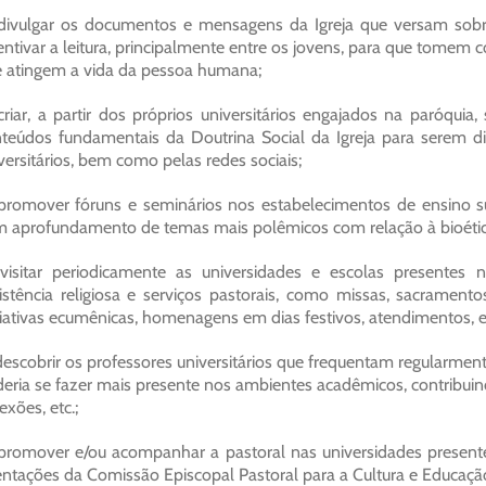
divulgar os documentos e mensagens da Igreja que versam sobre di
entivar a leitura, principalmente entre os jovens, para que tomem 
 atingem a vida da pessoa humana;
criar, a partir dos próprios universitários engajados na paróquia, 
teúdos fundamentais da Doutrina Social da Igreja para serem di
versitários, bem como pelas redes sociais;
promover fóruns e seminários nos estabelecimentos de ensino supe
 aprofundamento de temas mais polêmicos com relação à bioética, p
visitar periodicamente as universidades e escolas presentes no
istência religiosa e serviços pastorais, como missas, sacramentos
ciativas ecumênicas, homenagens em dias festivos, atendimentos, et
descobrir os professores universitários que frequentam regularmen
eria se fazer mais presente nos ambientes acadêmicos, contribuin
lexões, etc.;
promover e/ou acompanhar a pastoral nas universidades presente
entações da Comissão Episcopal Pastoral para a Cultura e Educaçã