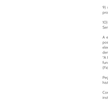
9) 
pro
10)
Sem
A e
pos
ele
dem
“A 
fun
(Fi
Peç
his
Com
ins