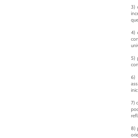
3) 
inc
que
4) 
con
uni
5) 
com
6) 
ass
ini
7) 
pod
ref
8) 
ori