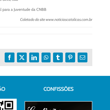
al para a Juventude da CNBB
Coletado do site www.noticiascatolicas.com.br
Facebook
X
LinkedIn
WhatsApp
Tumblr
Pinterest
E-
mail
ÃO
CONFISSÕES