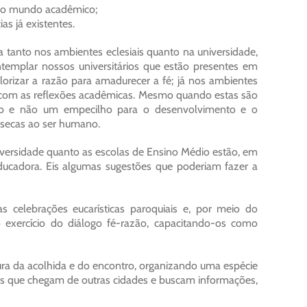
 no mundo acadêmico;
as já existentes.
 tanto nos ambientes eclesiais quanto na universidade,
ntemplar nossos universitários que estão presentes em
orizar a razão para amadurecer a fé; já nos ambientes
 com as reflexões acadêmicas. Mesmo quando estas são
tivo e não um empecilho para o desenvolvimento e o
ínsecas ao ser humano.
iversidade quanto as escolas de Ensino Médio estão, em
ducadora. Eis algumas sugestões que poderiam fazer a
as celebrações eucarísticas paroquiais e, por meio do
 exercício do diálogo fé-razão, capacitando-os como
tura da acolhida e do encontro, organizando uma espécie
vens que chegam de outras cidades e buscam informações,