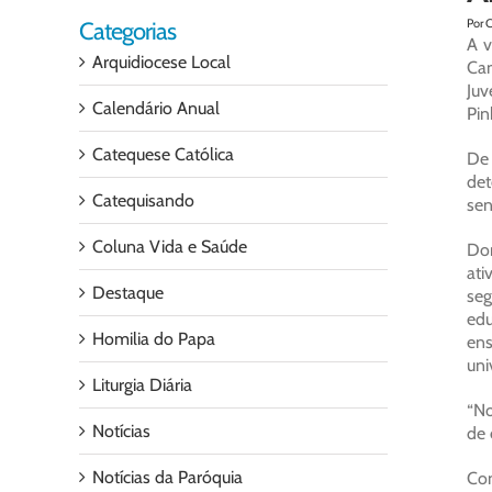
Por 
Categorias
A v
Arquidiocese Local
Ca
Juv
Calendário Anual
Pin
Catequese Católica
De
det
Catequisando
sen
Coluna Vida e Saúde
Do
ati
Destaque
seg
edu
Homilia do Papa
ens
uni
Liturgia Diária
“No
Notícias
de 
Notícias da Paróquia
Con