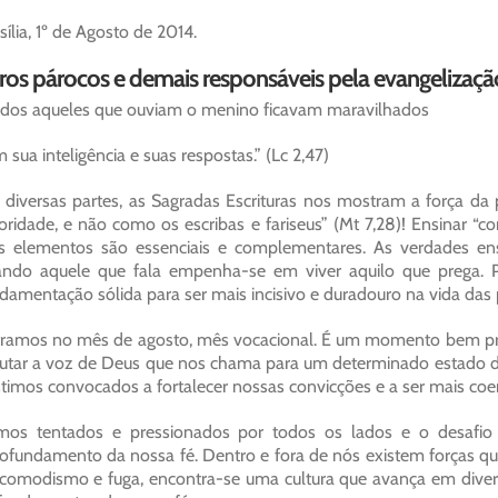
sília, 1º de Agosto de 2014.
ros párocos e demais responsáveis pela evangelização
dos aqueles que ouviam o menino ficavam maravilhados
 sua inteligência e suas respostas.” (Lc 2,47)
diversas partes, as Sagradas Escrituras nos mostram a força d
oridade, e não como os escribas e fariseus” (Mt 7,28)! Ensinar “c
s elementos são essenciais e complementares. As verdades en
ndo aquele que fala empenha-se em viver aquilo que prega. P
damentação sólida para ser mais incisivo e duradouro na vida das
ramos no mês de agosto, mês vocacional. É um momento bem prop
utar a voz de Deus que nos chama para um determinado estado de
timos convocados a fortalecer nossas convicções e a ser mais coe
os tentados e pressionados por todos os lados e o desafio 
ofundamento da nossa fé. Dentro e fora de nós existem forças qu
comodismo e fuga, encontra-se uma cultura que avança em dive