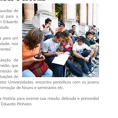
uxiliar de
al para a
om Eduardo
ntude.
a para um
idade, nos
entes”.
ulação de
médio, que
 missão de
ituições de
etor Universidades, encontro periódicos com os jovens
romoção de fóruns e seminários etc.
 história para exercer sua missão delicada e primordial
 Eduardo Pinheiro.