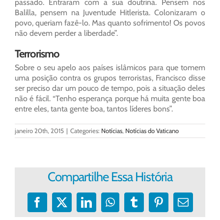
passado. Entraram com a sua doutrina. Pensem nos
Balilla, pensem na Juventude Hitlerista. Colonizaram o
povo, queriam fazê-lo. Mas quanto sofrimento! Os povos
não devem perder a liberdade”.
Terrorismo
Sobre o seu apelo aos países islâmicos para que tomem
uma posição contra os grupos terroristas, Francisco disse
ser preciso dar um pouco de tempo, pois a situação deles
não é fácil. “Tenho esperança porque há muita gente boa
entre eles, tanta gente boa, tantos líderes bons”.
janeiro 20th, 2015
|
Categories:
Notícias
,
Notícias do Vaticano
Compartilhe Essa História
Facebook
X
LinkedIn
WhatsApp
Tumblr
Pinterest
E-
mail