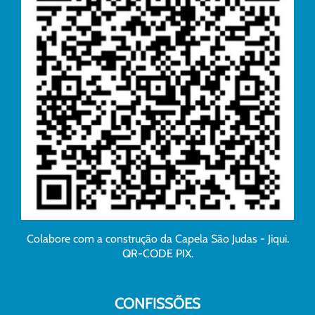
Colabore com a construção da Capela São Judas - Jiqui.
QR-CODE PIX.
CONFISSÕES