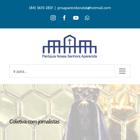
Ir
(84) 3615-2831
|
pnsaparecidanatal@hotmail.com
para
o
Instagram
Facebook
YouTube
WhatsApp
conteúdo
Ir para...
Coletiva com jornalistas