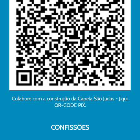
Colabore com a construção da Capela São Judas - Jiqui.
QR-CODE PIX.
CONFISSÕES