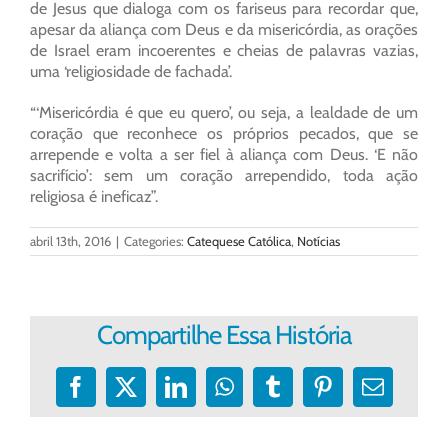
de Jesus que dialoga com os fariseus para recordar que,
apesar da aliança com Deus e da misericórdia, as orações
de Israel eram incoerentes e cheias de palavras vazias,
uma ‘religiosidade de fachada’.
“‘Misericórdia é que eu quero’, ou seja, a lealdade de um
coração que reconhece os próprios pecados, que se
arrepende e volta a ser fiel à aliança com Deus. ‘E não
sacrifício’: sem um coração arrependido, toda ação
religiosa é ineficaz”.
abril 13th, 2016
|
Categories:
Catequese Católica
,
Notícias
Compartilhe Essa História
Facebook
X
LinkedIn
WhatsApp
Tumblr
Pinterest
E-
mail