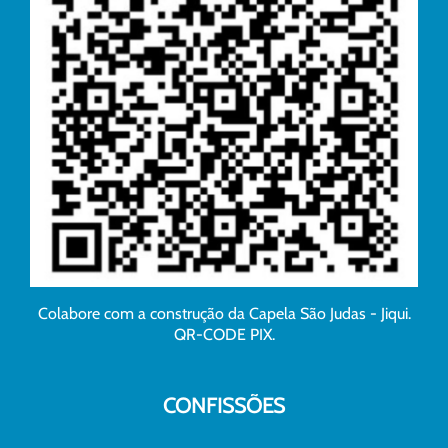
Colabore com a construção da Capela São Judas - Jiqui.
QR-CODE PIX.
CONFISSÕES