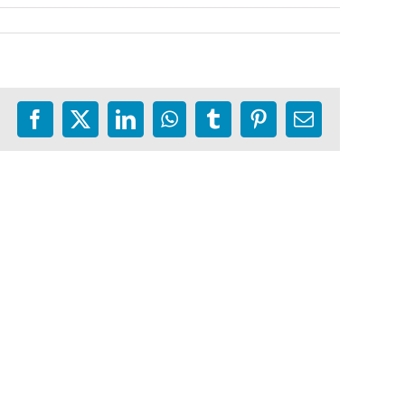
Facebook
X
LinkedIn
WhatsApp
Tumblr
Pinterest
E-
mail