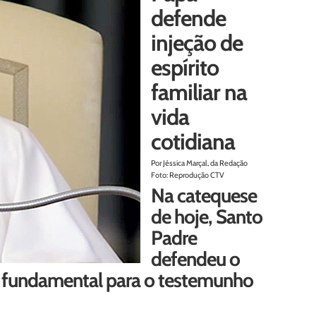
defende
injeção de
espírito
familiar na
vida
cotidiana
Por Jéssica Marçal, da Redação
Foto: Reprodução CTV
Na catequese
de hoje, Santo
Padre
defendeu o
 é fundamental para o testemunho