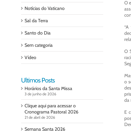
O e
Notícias do Vaticano
ass
con
Sal da Terra
“A 
Santo do Dia
ded
rel
Sem categoria
O S
Vídeo
rac
Seg
Mas
Ultimos Posts
o s
des
Horários da Santa Missa
pri
3 de junho de 2026
da 
Clique aqui para acessar o
Cronograma Pastoral 2026
E c
21 de abril de 2026
pos
Deu
Semana Santa 2026