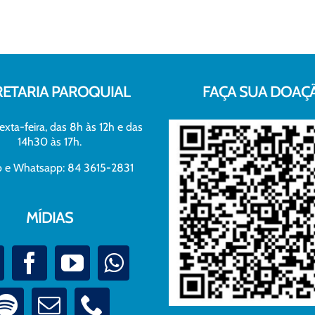
RETARIA PAROQUIAL
FAÇA SUA DOAÇ
exta-feira, das 8h às 12h e das
14h30 às 17h.
xo e Whatsapp: 84 3615-2831
MÍDIAS