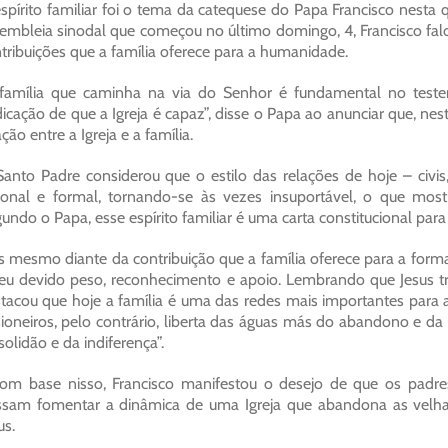
spírito familiar foi o tema da catequese do Papa Francisco nesta 
embleia sinodal que começou no último domingo, 4, Francisco falo
tribuições que a família oferece para a humanidade.
família que caminha na via do Senhor é fundamental no test
icação de que a Igreja é capaz”, disse o Papa ao anunciar que, ne
ação entre a Igreja e a família.
anto Padre considerou que o estilo das relações de hoje – civis, 
ional e formal, tornando-se às vezes insuportável, o que mostr
undo o Papa, esse espírito familiar é uma carta constitucional para 
 mesmo diante da contribuição que a família oferece para a for
eu devido peso, reconhecimento e apoio. Lembrando que Jesus 
tacou que hoje a família é uma das redes mais importantes para 
sioneiros, pelo contrário, liberta das águas más do abandono e 
solidão e da indiferença”.
om base nisso, Francisco manifestou o desejo de que os padre
sam fomentar a dinâmica de uma Igreja que abandona as velhas
s.