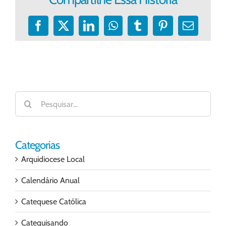
Facebook
X
LinkedIn
WhatsApp
Tumblr
Pinterest
E-
mail
Buscar
resultados
para:
Categorias
Arquidiocese Local
Calendário Anual
Catequese Católica
Catequisando