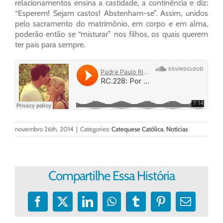
relacionamentos ensina a castidade, a continência e diz:
“Esperem! Sejam castos! Abstenham-se”. Assim, unidos
pelo sacramento do matrimônio, em corpo e em alma,
poderão então se “misturar” nos filhos, os quais querem
ter pais para sempre.
novembro 26th, 2014
|
Categories:
Catequese Católica
,
Notícias
Compartilhe Essa História
Facebook
X
LinkedIn
WhatsApp
Tumblr
Pinterest
E-
mail