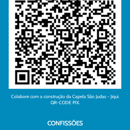
Colabore com a construção da Capela São Judas - Jiqui.
QR-CODE PIX.
CONFISSÕES