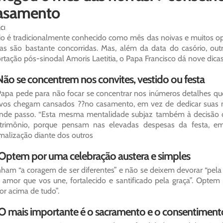
asamento
ACI
o é tradicionalmente conhecido como mês das noivas e muitos op
as são bastante concorridas. Mas, além da data do casório, o
rtação pós-sinodal Amoris Laetitia, o Papa Francisco dá nove dica
 Não se concentrem nos convites, vestido ou festa
apa pede para não focar se concentrar nos inúmeros detalhes q
vos chegam cansados ??no casamento, em vez de dedicar suas m
nde passo. “Esta mesma mentalidade subjaz também à decisão 
trimônio, porque pensam nas elevadas despesas da festa, 
malização diante dos outros
 Optem por uma celebração austera e simples
ham “a coragem de ser diferentes” e não se deixem devorar “pela
 amor que vos une, fortalecido e santificado pela graça”. Optem
r acima de tudo”.
 O mais importante é o sacramento e o consentiment