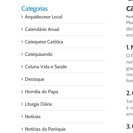
c
Categorias
Arquidiocese Local
Por 
Mai
dat
Calendário Anual
exo
Catequese Católica
1.
Catequisando
O P
noi
Coluna Vida e Saúde
gra
ma
Destaque
for
Homilia do Papa
2.
Ten
Liturgia Diária
é o
amo
Notícias
3.
Notícias da Paróquia