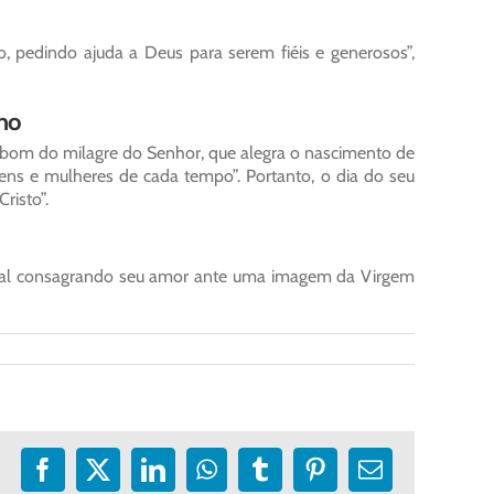
 pedindo ajuda a Deus para serem fiéis e generosos”,
lho
o bom do milagre do Senhor, que alegra o nascimento de
ns e mulheres de cada tempo”. Portanto, o dia do seu
risto”.
al consagrando seu amor ante uma imagem da Virgem
Facebook
X
LinkedIn
WhatsApp
Tumblr
Pinterest
E-