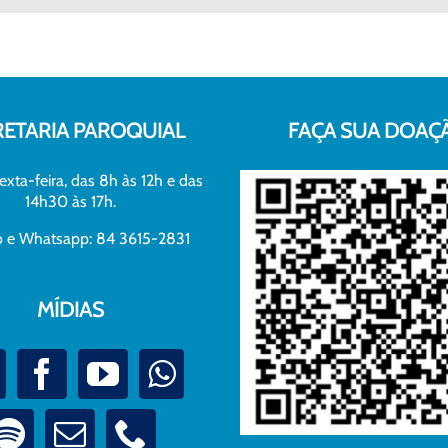
RETARIA PAROQUIAL
FAÇA SUA DOAÇ
exta-feira, das 8h às 12h e das
14h30 às 17h.
xo e Whatsapp: 84 3615-2831
MÍDIAS