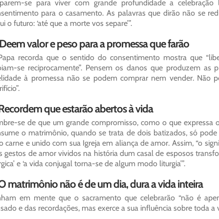
parem-se para viver com grande profundidade a celebração li
sentimento para o casamento. As palavras que dirão não se re
lui o futuro: ‘até que a morte vos separe’”.
 Deem valor e peso para a promessa que farão
apa recorda que o sentido do consentimento mostra que “libe
iam-se reciprocamente”. Pensem os danos que produzem as pr
delidade à promessa não se podem comprar nem vender. Não p
ifício”.
 Recordem que estarão abertos à vida
bre-se de que um grande compromisso, como o que expressa o 
sume o matrimônio, quando se trata de dois batizados, só pode 
to carne e unido com sua Igreja em aliança de amor. Assim, “o sig
s gestos de amor vividos na história dum casal de esposos trans
úrgica’ e ‘a vida conjugal torna-se de algum modo liturgia’”.
 O matrimônio não é de um dia, dura a vida inteira
nham em mente que o sacramento que celebrarão “não é ape
sado e das recordações, mas exerce a sua influência sobre toda a