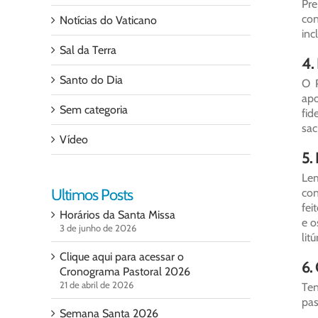
Pre
con
Notícias do Vaticano
inc
Sal da Terra
4.
Santo do Dia
O P
apo
Sem categoria
fi
sacr
Vídeo
5.
Lem
Ultimos Posts
con
fei
Horários da Santa Missa
e o
3 de junho de 2026
lit
Clique aqui para acessar o
6.
Cronograma Pastoral 2026
21 de abril de 2026
Te
pas
Semana Santa 2026