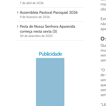
7 de abril de 2026
mas
obs
Assembleia Pastoral Paroquial 2026
9 de fevereiro de 2026
Est
não
Festa de Nossa Senhora Aparecida
apa
começa nesta sexta (3)
30 de setembro de 2025
O 
Qua
mun
Publicidade
rem
ser
“O 
de 
sen
que
sem
ser
“Li