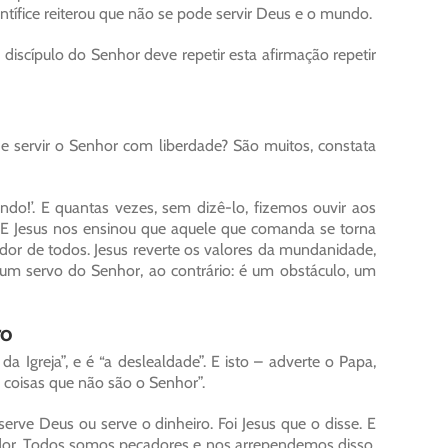
ntífice reiterou que não se pode servir Deus e o mundo.
 discípulo do Senhor deve repetir esta afirmação repetir
 servir o Senhor com liberdade? São muitos, constata
do!’. E quantas vezes, sem dizê-lo, fizemos ouvir aos
 E Jesus nos ensinou que aquele que comanda se torna
idor de todos. Jesus reverte os valores da mundanidade,
um servo do Senhor, ao contrário: é um obstáculo, um
ro
a Igreja”, e é “a deslealdade”. E isto – adverte o Papa,
 coisas que não são o Senhor”.
rve Deus ou serve o dinheiro. Foi Jesus que o disse. E
dor. Todos somos pecadores e nos arrependemos disso,