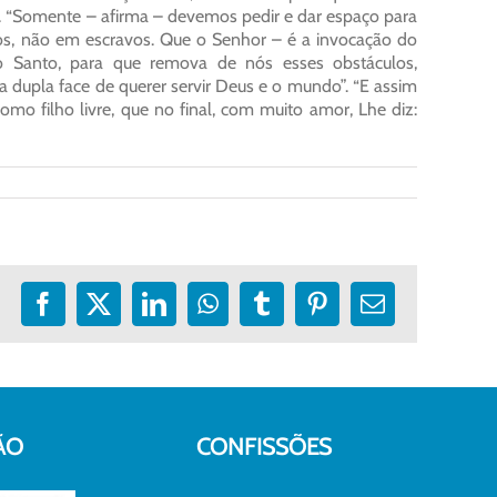
. “Somente – afirma – devemos pedir e dar espaço para
hos, não em escravos. Que o Senhor – é a invocação do
to Santo, para que remova de nós esses obstáculos,
a dupla face de querer servir Deus e o mundo”. “E assim
omo filho livre, que no final, com muito amor, Lhe diz:
Facebook
X
LinkedIn
WhatsApp
Tumblr
Pinterest
E-
mail
ÃO
CONFISSÕES