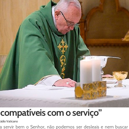
ncompatíveis com o serviço”
Rádio Vaticano
a servir bem o Senhor, não podemos ser desleais e nem buscar o