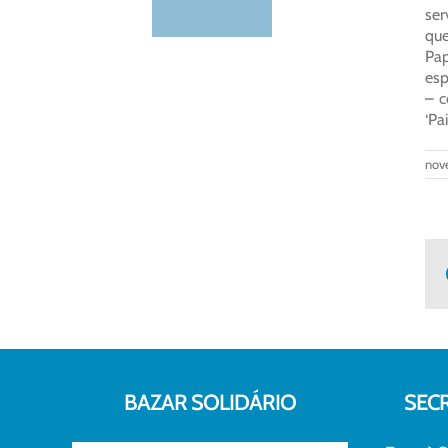
ser
que
Pap
esp
– c
‘Pa
nov
BAZAR SOLIDÁRIO
SEC