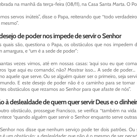
ebrada na manhã da terça-feira (08/11), na Casa Santa Marta. O Po
mos servos inúteis”, disse o Papa, reiterando que “todo verdadeiro
i mesmo”.
desejo de poder nos impede de servir o Senhor
 quais são, questiona o Papa, os obstáculos que nos impedem de
 amargura, e “um é a sede de poder”:
antas vezes vimos, até em nossas casas: ‘aqui sou eu que coman
ros ‘que aqui eu comando’, não? Mostrar isso… A sede de poder…
o aquele que serve. Ou se alguém quiser ser o primeiro, seja serv
mundo. E este desejo de poder não é o caminho para se tornar 
tes obstáculos que rezamos ao Senhor para que afaste de nós”.
o à deslealdade de quem quer servir Deus e o dinhei
utro obstáculo, prossegue Francisco, se verifica “também na vida d
ntece “quando alguém quer servir o Senhor enquanto serve outras
Senhor nos disse que nenhum serviço pode ter dois patrões. Ou se
e é um obstáculo: a deslealdade; que não é o mesmo de ser peca