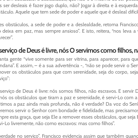
 ser desleais é fazer jogo duplo, não? Jogar à direita e à esque
táculo. Aquele que tem sede de poder e aquele que é desleal dific
es obstáculos, a sede de poder e a deslealdade, retoma Francis
 deixa em paz, mas sempre ansioso”. E isto, reitera, “nos leva 
recer”.
serviço de Deus é livre, nós O servimos como filhos,
nta gente “vive somente para ser vitrina, para aparecer, para q
dana”. E assim, – é a sua advertência -, “não se pode servir o Se
over os obstáculos para que com serenidade, seja do corpo, seja
viço”:
serviço de Deus é livre: nós somos filhos, não escravos. E serv
nós os obstáculos que tiram a paz e serenidade, é servi-Lo com 
timos a paz ainda mais profunda, não é verdade? Da voz do Senho
remos servir o Senhor com bondade e fidelidade, mas precisamos 
pre esta graça, que seja Ele a remover esses obstáculos, que seja
vi-Lo livremente, não como escravos: mas como filhos”.
berdade no serviço”. Francisco evidencia assim que também quand