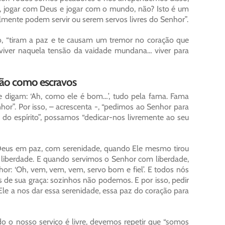
rda, jogar com Deus e jogar com o mundo, não? Isto é um
ilmente podem servir ou serem servos livres do Senhor”.
co, “tiram a paz e te causam um tremor no coração que
a viver naquela tensão da vaidade mundana… viver para
 não como escravos
ue digam: ‘Ah, como ele é bom…’, tudo pela fama. Fama
nhor”. Por isso, – acrescenta -, “pedimos ao Senhor para
 do espírito”, possamos “dedicar-nos livremente ao seu
ir Deus em paz, com serenidade, quando Ele mesmo tirou
a liberdade. E quando servimos o Senhor com liberdade,
r: ‘Oh, vem, vem, vem, servo bom e fiel’. E todos nós
de sua graça: sozinhos não podemos. E por isso, pedir
 Ele a nos dar essa serenidade, essa paz do coração para
o o nosso serviço é livre, devemos repetir que “somos