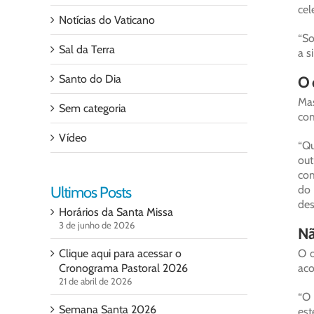
cel
Notícias do Vaticano
“So
Sal da Terra
a s
Santo do Dia
O 
Mas
Sem categoria
com
Vídeo
“Qu
out
com
Ultimos Posts
do 
des
Horários da Santa Missa
3 de junho de 2026
Nã
Clique aqui para acessar o
O o
Cronograma Pastoral 2026
aco
21 de abril de 2026
“O 
Semana Santa 2026
est