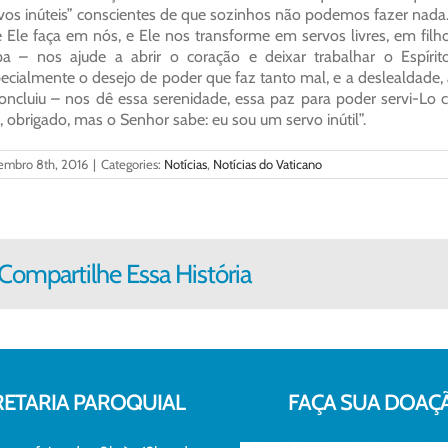
vos inúteis” conscientes de que sozinhos não podemos fazer nada
 Ele faça em nós, e Ele nos transforme em servos livres, em fil
a – nos ajude a abrir o coração e deixar trabalhar o Espíri
ecialmente o desejo de poder que faz tanto mal, e a deslealdade, 
oncluiu – nos dê essa serenidade, essa paz para poder servi-Lo c
i, obrigado, mas o Senhor sabe: eu sou um servo inútil”.
embro 8th, 2016
|
Categories:
Notícias
,
Notícias do Vaticano
Compartilhe Essa História
RETARIA PAROQUIAL
FAÇA SUA DOAÇ