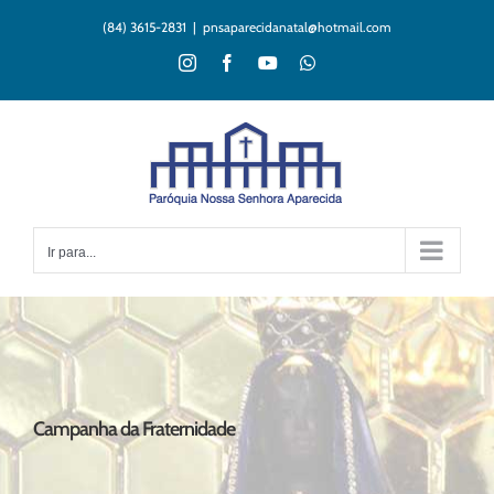
Ir
(84) 3615-2831
|
pnsaparecidanatal@hotmail.com
para
o
Instagram
Facebook
YouTube
WhatsApp
conteúdo
Ir para...
Campanha da Fraternidade