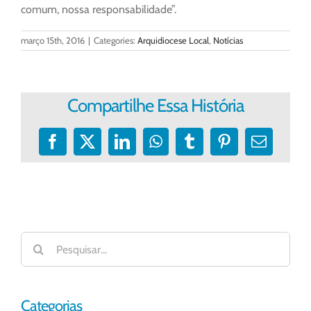
comum, nossa responsabilidade”.
março 15th, 2016
|
Categories:
Arquidiocese Local
,
Notícias
Compartilhe Essa História
Facebook
X
LinkedIn
WhatsApp
Tumblr
Pinterest
E-
mail
Buscar
resultados
para:
Categorias